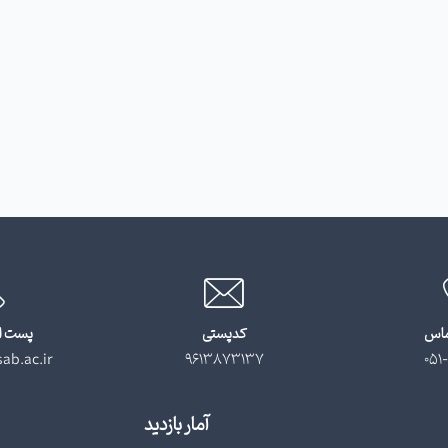
ماس
کدپستی
پست ا
ab.ac.ir
9613873137
051-
آمار بازدید