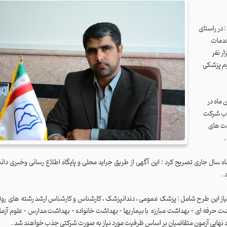
: در راستای
خدمات
وم پزشکی
شرکت های واجد شرایط در مورخ 20 بهمن ماه در
خاب شرکت
بت های
.
 ماه سال جاری تصریح کرد : این آگهی از طریق جراید محلی و پایگاه اطلاع رسانی وخبری دان
 .
 نیاز این طرح شامل : پزشک عمومی ، دندانپزشک ، کارشناس و کارشناس ارشد رشته های
رو
ت حرفه ای – بهداشت مبارزه
با بیماریها – بهداشت خانواده – بهداشت مدارس – علوم آزم
ید نهایی آزمون متقاضیان بر اساس ظرفیت مورد نیاز به صورت شرکتی جذب خواهند شد .