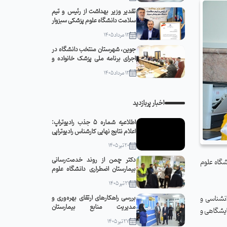
تقدیر وزیر بهداشت از رئیس و تیم
سلامت دانشگاه علوم پزشکی سبزوار
12 مرداد 1405
جوین، شهرستان منتخب دانشگاه در
اجرای برنامه ملی پزشک خانواده و
نظام ارجاع
12 مرداد 1405
اخبار پربازدید
اطلاعیه شماره 5 جذب رادیوتراپ:
اعلام نتایج نهایی کارشناس رادیوتراپی
20 تیر 1405
دکتر چمن از روند خدمت‌رسانی
شگاه علوم
بیمارستان اضطراری دانشگاه علوم
پزشکی سبزوار در مشهد مقدس
21 تیر 1405
بازدید کرد
بررسی راهکارهای ارتقای بهره‌وری و
انشناسی
و
مدیریت منابع بیمارستان
ایشگاهی و
قمربنی‌هاشم(ع) جوین با حضور
27 تیر 1405
رئیس دانشگاه