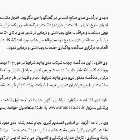
مهدی بازقندی مدیر منابع انسانی در گفتگو با خبر نگار وبدا اظهار داشت 
اجرای طرح تحول سلامت در حوزه بهداشت و برنامه تامین و گسترش 
نوین سلامت و مراقبت های بهداشتی و درمانی در شهر های با لای 50 هزار نفر
براساس استاندار های مندرج در دستورالعمل های مربوطه دانشگاه عل
اقدام به برگزاری مناقصه واگذاری خدمات بهداشتی و درمانی نمود .
وی افزود : این مناقصه جهت 
روزنامه
کثیر الانتشار چاپ شده است و پس از طی مراحل قانونی و انت
برتر در مناقصه مذکور نیرو های واجد شرایط انجام وظیفه در طرح مراق
سلامت
از طریق فراخوان عمومی توسط شرکت برنده
اقدام خواهد شد 
بازقندی با اشاره به برگزاری فراخوان آگهی حدودا در نیمه اول اسفند
پزشکی سبزوار
www.medsab.ac.ir
به اطلاع متقاضیان خواهد
رسید
وی در ادامه افزود : بر اساس تصمیم گیری انجام شده رشته های مورد
تغذیه و کاردان و کارشناس رشته های
مامایی – بهداشت محیط – بهداش
رشته پرستاری ، کاردان مدارک پزشکی و کامپیوتر
می باشد که پس از تای