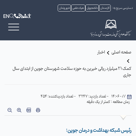
دسترسی سریع به:
کارمندان
دانشجویان
هیات علمی
شهروندان
EN
صفحه اصلی
اخبار
کمک 21 میلیارد ریالی خیرین به حوزه سلامت شهرستان جوین از ابتدای سال
جاری
// - 14:06
- تعداد بازدید: 3247
- تعداد بازدیدکننده: 454
زمان مطالعه : کمتر از یک دقیقه
رئیس شبکه بهداشت و درمان جوین: