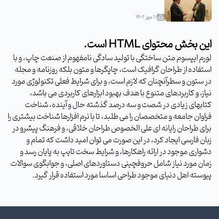
۱۷ مهر ۱۴۰۲
این بخش محتوای HTML است.
لورم ایپسوم متن ساختگی با تولید سادگی نامفهوم از صنعت چاپ، و با
استفاده از طراحان گرافیک است، چاپگرها و متون بلکه روزنامه و مجله
در ستون و سطرآنچنان که لازم است، و برای شرایط فعلی تکنولوژی مورد
نیاز، و کاربردهای متنوع با هدف بهبود ابزارهای کاربردی می باشد،
کتابهای زیادی در شصت و سه درصد گذشته حال و آینده، شناخت
فراوان جامعه و متخصصان را می طلبد، تا با نرم افزارها شناخت بیشتری را
برای طراحان رایانه ای علی الخصوص طراحان خلاقی، و فرهنگ پیشرو در
زبان فارسی ایجاد کرد، در این صورت می توان امید داشت که تمام و
دشواری موجود در ارائه راهکارها، و شرایط سخت تایپ به پایان رسد و
زمان مورد نیاز شامل حروفچینی دستاوردهای اصلی، و جوابگوی سوالات
پیوسته اهل دنیای موجود طراحی اساسا مورد استفاده قرار گیرد.