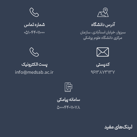
آدرس دانشگاه
شماره تماس
سبزوار، خیابان اسدآبادی، سازمان
051-44011000
مرکزی دانشگاه علوم پزشکی
کدپستی
پست الکترونیک
info@medsab.ac.ir
9613873137
سامانه پیامکی
500044011078
لینک‌های مفید