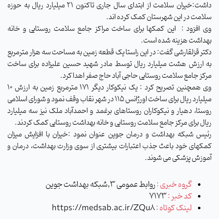
داشت:خیران سلامت از ابتدای سال جاری تاکنون 21 میلیارد ریال به حوزه
سلامت در این شهرستان کمک کرده اند.
وی افزود : این کمکها برای ساخت مراکز جامع سلامت روستایی و خانه
بهداشت هزینه شده است.
دکتر قزلقارشی گفت: در این راستا یک قطعه زمین به مساحت سه هزار مترمربع
به ارزش هشت میلیارد ریال توسط مادر شهید حسین علیزاده برای ساخت
مرکز جامع سلامت روستایی حاجی آباد حاج صفر اهدا کرد.
وی همچنین تصریح کرد : یک نیکوکار دیگر 171 مترمربع زمین به ارزش 10
میلیارد ریال برای ساخت اورژانس 115 در شهر نقاب وقف نمود و شورای اسلامی
روستا، دهیار و نیکوکاران روستاهای برغمد و احمدآباد ملک نیز سه میلیارد
ریال برای مرکز جامع سلامت روستایی و خانه بهداشت روستایی کمک کردند.
رئیس شبکه بهداشت و درمان جوین
عنوان نمود :خیران با افزایش میزان
کمکهای خود باعث جذب اعتبارات بیشتری از سوی وزارت بهداشت، درمان و
آموزش پزشکی می شوند.
گروه خبری :
روابط عمومی 3,شبکه بهداشت جوین
کد خبر :
7173
لینک کوتاه :
https://medsab.ac.ir/ZQu8