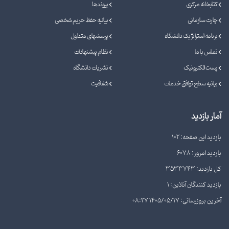
کتابخانه مرکزی
پیوندها
چارت سازمانی
بیانیه حفظ حریم شخصی
برنامه استراتژیک دانشگاه
پرسشهای متداول
تماس با ما
نظام پیشنهادات
پست الکترونیک
نشریات دانشگاه
بیانیه سطح توافق خدمات
شفافیت
آمار بازدید
بازدید این صفحه: 102
بازدید امروز: 6078
کل بازدید: 3533743
بازدید کنندگان آنلاین: 1
آخرین بروزرسانی: 1405/05/17 08:27