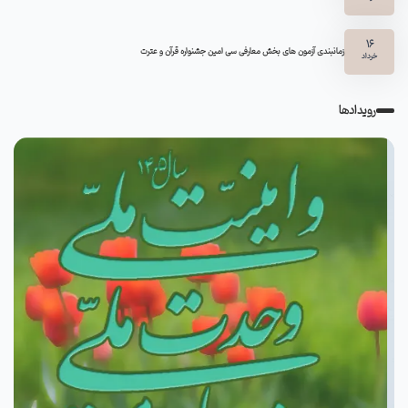
16
زمانبندی آزمون های بخش معارفی سی امین جشنواره قرآن و عترت
خرداد
رویدادها