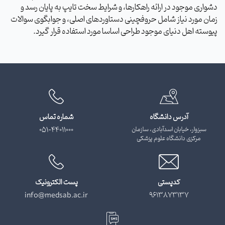
دشواری موجود در ارائه راهکارها، و شرایط سخت تایپ به پایان رسد و
زمان مورد نیاز شامل حروفچینی دستاوردهای اصلی، و جوابگوی سوالات
پیوسته اهل دنیای موجود طراحی اساسا مورد استفاده قرار گیرد.
آدرس دانشگاه
شماره تماس
سبزوار، خیابان اسدآبادی، سازمان
051-44011000
مرکزی دانشگاه علوم پزشکی
کدپستی
پست الکترونیک
info@medsab.ac.ir
9613873137