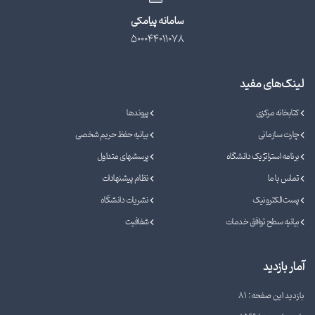
سامانه پیامکی
500044011078
لینک‌های مفید
کتابخانه مرکزی
پیوندها
چارت سازمانی
بیانیه حفظ حریم شخصی
برنامه استراتژیک دانشگاه
پرسشهای متداول
تماس با ما
نظام پیشنهادات
پست الکترونیک
نشریات دانشگاه
بیانیه سطح توافق خدمات
شفافیت
آمار بازدید
بازدید این صفحه: 81