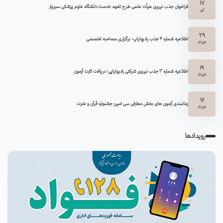
17
فراخوان جذب نیروی هیأت علمی طرح تعهد خدمت دانشگاه علوم پزشکی سبزوار
تیر
29
اطلاعیه شماره ۴ جذب رادیوتراپ: برگزاری مصاحبه تخصصی
خرداد
19
اطلاعیه شماره 3 جذب نیروی شرکتی رادیوتراپی: دریافت کارت آزمون
خرداد
16
زمانبندی آزمون های بخش معارفی سی امین جشنواره قرآن و عترت
خرداد
رویدادها