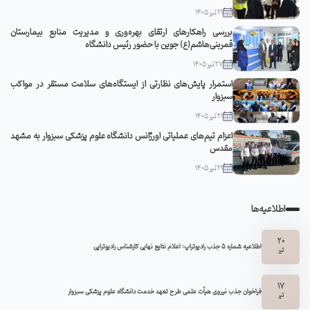
21 تیر 1405
بررسی راهکارهای ارتقای بهره‌وری و مدیریت منابع بیمارستان
قمربنی‌هاشم(ع) جوین با حضور رئیس دانشگاه
27 تیر 1405
استمرار پایش‌های نظارتی از ایستگاه‌های سلامت مستقر در مواکب
سبزوار
21 تیر 1405
اعزام تیم‌های عملیاتی اورژانس دانشگاه علوم پزشکی سبزوار به مشهد
مقدس
21 تیر 1405
اطلاعیه‌ها
20
اطلاعیه شماره 5 جذب رادیوتراپ: اعلام نتایج نهایی کارشناس رادیوتراپی
تیر
17
فراخوان جذب نیروی هیأت علمی طرح تعهد خدمت دانشگاه علوم پزشکی سبزوار
تیر