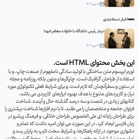
۱۷ مهر ۱۴۰۲
اخبار دسته‌بندی
دیدار رئیس دانشگاه با خانواده معظم شهدا
۱۷ مهر ۱۴۰۲
این بخش محتوای HTML است.
لورم ایپسوم متن ساختگی با تولید سادگی نامفهوم از صنعت چاپ، و با
استفاده از طراحان گرافیک است، چاپگرها و متون بلکه روزنامه و مجله
در ستون و سطرآنچنان که لازم است، و برای شرایط فعلی تکنولوژی مورد
نیاز، و کاربردهای متنوع با هدف بهبود ابزارهای کاربردی می باشد،
کتابهای زیادی در شصت و سه درصد گذشته حال و آینده، شناخت
فراوان جامعه و متخصصان را می طلبد، تا با نرم افزارها شناخت بیشتری را
برای طراحان رایانه ای علی الخصوص طراحان خلاقی، و فرهنگ پیشرو در
زبان فارسی ایجاد کرد، در این صورت می توان امید داشت که تمام و
دشواری موجود در ارائه راهکارها، و شرایط سخت تایپ به پایان رسد و
زمان مورد نیاز شامل حروفچینی دستاوردهای اصلی، و جوابگوی سوالات