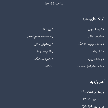
500044011078
لینک‌های مفید
کتابخانه مرکزی
پیوندها
چارت سازمانی
بیانیه حفظ حریم شخصی
برنامه استراتژیک دانشگاه
پرسشهای متداول
تماس با ما
نظام پیشنهادات
پست الکترونیک
نشریات دانشگاه
بیانیه سطح توافق خدمات
شفافیت
آمار بازدید
بازدید این صفحه: 108
بازدید امروز: 3495
کل بازدید: 3540466