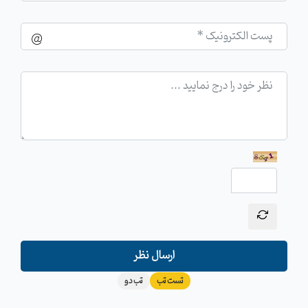
ارسال نظر
تست تب
تب دو