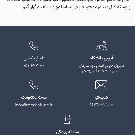
پیوسته اهل دنیای موجود طراحی اساسا مورد استفاده قرار گیرد.
آدرس دانشگاه
شماره تماس
سبزوار، خیابان اسدآبادی، سازمان
051-44011000
مرکزی دانشگاه علوم پزشکی
کدپستی
پست الکترونیک
info@medsab.ac.ir
9613873137
سامانه پیامکی