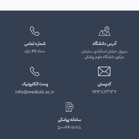
آدرس دانشگاه
شماره تماس
سبزوار، خیابان اسدآبادی، سازمان
051-44011000
مرکزی دانشگاه علوم پزشکی
کدپستی
پست الکترونیک
info@medsab.ac.ir
9613873137
سامانه پیامکی
500044011078