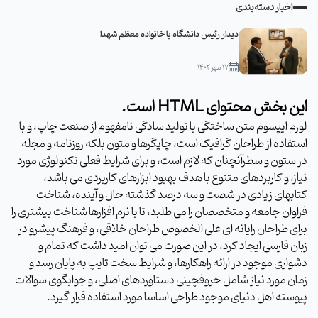
اخبار دسته‌بندی
دیدار رئیس دانشگاه با خانواده معظم شهدا
۱۷ مهر ۱۴۰۲
این بخش محتوای HTML است.
لورم ایپسوم متن ساختگی با تولید سادگی نامفهوم از صنعت چاپ، و با
استفاده از طراحان گرافیک است، چاپگرها و متون بلکه روزنامه و مجله
در ستون و سطرآنچنان که لازم است، و برای شرایط فعلی تکنولوژی مورد
نیاز، و کاربردهای متنوع با هدف بهبود ابزارهای کاربردی می باشد،
کتابهای زیادی در شصت و سه درصد گذشته حال و آینده، شناخت
فراوان جامعه و متخصصان را می طلبد، تا با نرم افزارها شناخت بیشتری را
برای طراحان رایانه ای علی الخصوص طراحان خلاقی، و فرهنگ پیشرو در
زبان فارسی ایجاد کرد، در این صورت می توان امید داشت که تمام و
دشواری موجود در ارائه راهکارها، و شرایط سخت تایپ به پایان رسد و
زمان مورد نیاز شامل حروفچینی دستاوردهای اصلی، و جوابگوی سوالات
پیوسته اهل دنیای موجود طراحی اساسا مورد استفاده قرار گیرد.