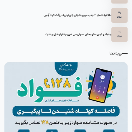
19
اطلاعیه شماره 3 جذب نیروی شرکتی رادیوتراپی: دریافت کارت آزمون
خرداد
16
زمانبندی آزمون های بخش معارفی سی امین جشنواره قرآن و عترت
خرداد
رویدادها