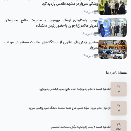
پزشکی سبزوار در مشهد مقدس بازدید کرد
21 تیر 1405
بررسی راهکارهای ارتقای بهره‌وری و مدیریت منابع بیمارستان
قمربنی‌هاشم(ع) جوین با حضور رئیس دانشگاه
27 تیر 1405
استمرار پایش‌های نظارتی از ایستگاه‌های سلامت مستقر در مواکب
سبزوار
21 تیر 1405
اطلاعیه‌ها
20
اطلاعیه شماره 5 جذب رادیوتراپ: اعلام نتایج نهایی کارشناس رادیوتراپی
تیر
17
فراخوان جذب نیروی هیأت علمی طرح تعهد خدمت دانشگاه علوم پزشکی سبزوار
تیر
29
اطلاعیه شماره ۴ جذب رادیوتراپ: برگزاری مصاحبه تخصصی
خرداد