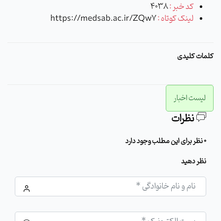
کد خبر :
4038
لینک کوتاه :
https://medsab.ac.ir/ZQw7
کلمات کلیدی
لیست اخبار
نظرات
0 نظر برای این مطلب وجود دارد
نظر دهید