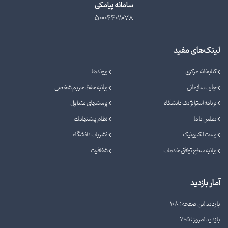
سامانه پیامکی
500044011078
لینک‌های مفید
کتابخانه مرکزی
پیوندها
چارت سازمانی
بیانیه حفظ حریم شخصی
برنامه استراتژیک دانشگاه
پرسشهای متداول
تماس با ما
نظام پیشنهادات
پست الکترونیک
نشریات دانشگاه
بیانیه سطح توافق خدمات
شفافیت
آمار بازدید
بازدید این صفحه: 108
بازدید امروز: 705