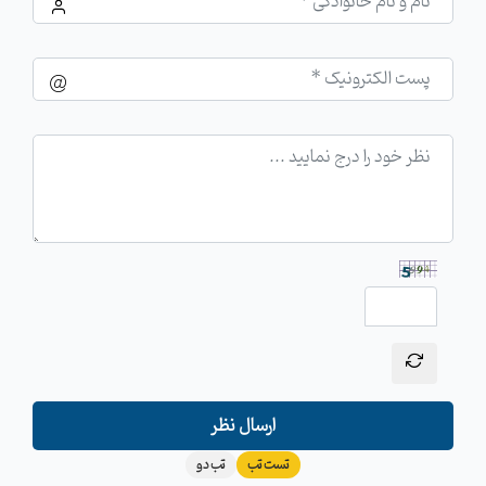
ارسال نظر
تست تب
تب دو