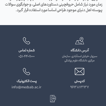
زمان مورد نیاز شامل حروفچینی دستاوردهای اصلی، و جوابگوی سوالات
پیوسته اهل دنیای موجود طراحی اساسا مورد استفاده قرار گیرد.
آدرس دانشگاه
شماره تماس
سبزوار، خیابان اسدآبادی، سازمان
051-44011000
مرکزی دانشگاه علوم پزشکی
کدپستی
پست الکترونیک
info@medsab.ac.ir
9613873137