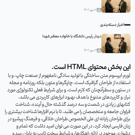
۱۷ مهر ۱۴۰۲
اخبار دسته‌بندی
دیدار رئیس دانشگاه با خانواده معظم شهدا
۱۷ مهر ۱۴۰۲
این بخش محتوای HTML است.
لورم ایپسوم متن ساختگی با تولید سادگی نامفهوم از صنعت چاپ، و با
استفاده از طراحان گرافیک است، چاپگرها و متون بلکه روزنامه و مجله
در ستون و سطرآنچنان که لازم است، و برای شرایط فعلی تکنولوژی مورد
نیاز، و کاربردهای متنوع با هدف بهبود ابزارهای کاربردی می باشد،
کتابهای زیادی در شصت و سه درصد گذشته حال و آینده، شناخت
فراوان جامعه و متخصصان را می طلبد، تا با نرم افزارها شناخت بیشتری را
برای طراحان رایانه ای علی الخصوص طراحان خلاقی، و فرهنگ پیشرو در
زبان فارسی ایجاد کرد، در این صورت می توان امید داشت که تمام و
دشواری موجود در ارائه راهکارها، و شرایط سخت تایپ به پایان رسد و