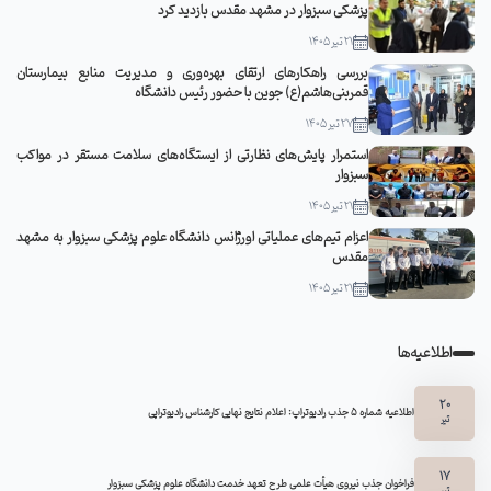
پزشکی سبزوار در مشهد مقدس بازدید کرد
21 تیر 1405
بررسی راهکارهای ارتقای بهره‌وری و مدیریت منابع بیمارستان
قمربنی‌هاشم(ع) جوین با حضور رئیس دانشگاه
27 تیر 1405
استمرار پایش‌های نظارتی از ایستگاه‌های سلامت مستقر در مواکب
سبزوار
21 تیر 1405
اعزام تیم‌های عملیاتی اورژانس دانشگاه علوم پزشکی سبزوار به مشهد
مقدس
21 تیر 1405
اطلاعیه‌ها
20
اطلاعیه شماره 5 جذب رادیوتراپ: اعلام نتایج نهایی کارشناس رادیوتراپی
تیر
17
فراخوان جذب نیروی هیأت علمی طرح تعهد خدمت دانشگاه علوم پزشکی سبزوار
تیر