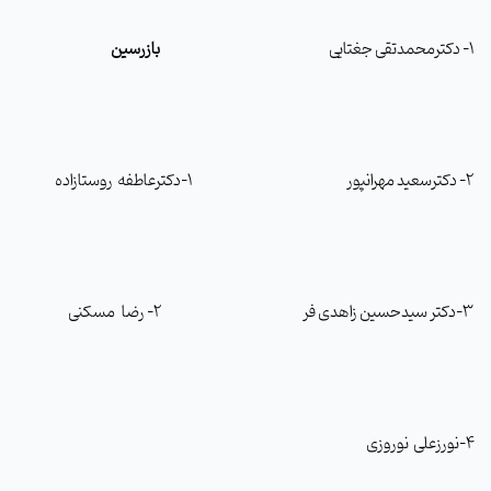
1- دکترمحمدتقی جغتایی
بازرسین
2- دکترسعید مهرانپور 1-دکترعاطفه روستازاده
3-دکتر سیدحسین زاهدی فر 2- رضا مسکنی
4-نورزعلی نوروزی