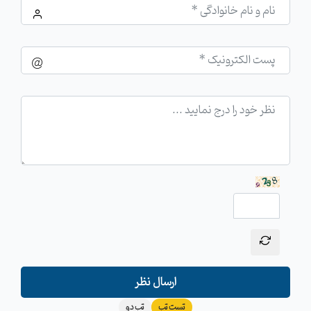
ارسال نظر
تست تب
تب دو