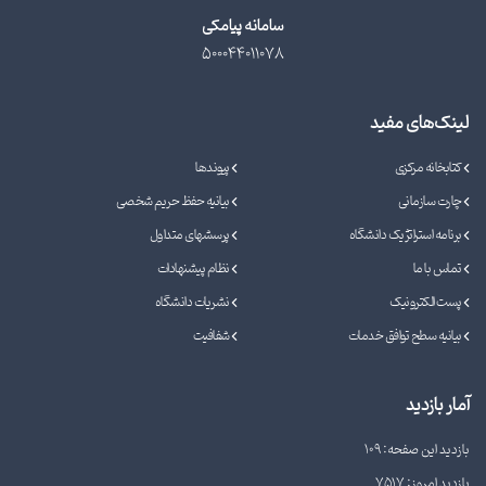
سامانه پیامکی
500044011078
لینک‌های مفید
کتابخانه مرکزی
پیوندها
چارت سازمانی
بیانیه حفظ حریم شخصی
برنامه استراتژیک دانشگاه
پرسشهای متداول
تماس با ما
نظام پیشنهادات
پست الکترونیک
نشریات دانشگاه
بیانیه سطح توافق خدمات
شفافیت
آمار بازدید
بازدید این صفحه: 109
بازدید امروز: 7517