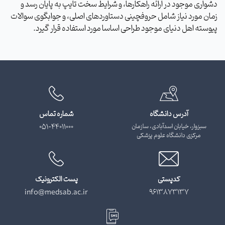
دشواری موجود در ارائه راهکارها، و شرایط سخت تایپ به پایان رسد و
زمان مورد نیاز شامل حروفچینی دستاوردهای اصلی، و جوابگوی سوالات
پیوسته اهل دنیای موجود طراحی اساسا مورد استفاده قرار گیرد.
آدرس دانشگاه
شماره تماس
سبزوار، خیابان اسدآبادی، سازمان
051-44011000
مرکزی دانشگاه علوم پزشکی
کدپستی
پست الکترونیک
info@medsab.ac.ir
9613873137