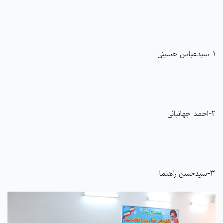
1- سیدعباس حسینی
2-احمد جهانبانی
3-سیدحسن راهنما