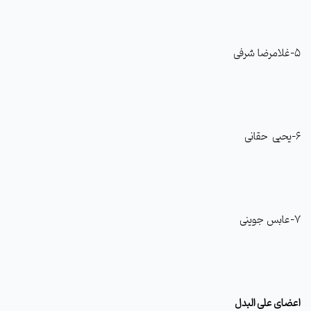
5-غلامرضا شرفی
6-یحیی حقانی
7-عابس جوینی
اعضای علی البدل