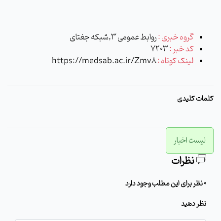
گروه خبری :
روابط عمومی 3,شبکه جغتای
کد خبر :
7203
لینک کوتاه :
https://medsab.ac.ir/Zmv8
کلمات کلیدی
لیست اخبار
نظرات
0 نظر برای این مطلب وجود دارد
نظر دهید