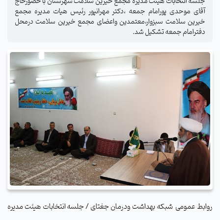
جلسه انتخابات هیئت مدیره مجمع خیرین سلامت شهرستان با حضورحاج
آقای موحدی پورامام جمعه ،دکتر مهرانپور رئیس هیات مدیره مجمع
خیرین سلامت سبزوار،معتمدین واعضای مجمع خیرین سلامت درمحل
دفترامام جمعه تشکیل شد.
روابط عمومی شبکه بهداشت ودرمان جغتای / جلسه انتخابات هیئت مدیره