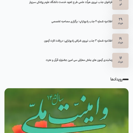
17
فراخوان جذب نیروی هیأت علمی طرح تعهد خدمت دانشگاه علوم پزشکی سبزوار
تیر
29
اطلاعیه شماره ۴ جذب رادیوتراپ: برگزاری مصاحبه تخصصی
خرداد
19
اطلاعیه شماره 3 جذب نیروی شرکتی رادیوتراپی: دریافت کارت آزمون
خرداد
16
زمانبندی آزمون های بخش معارفی سی امین جشنواره قرآن و عترت
خرداد
رویدادها