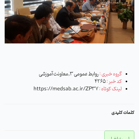
گروه خبری :
روابط عمومی 3,معاونت آموزشی
کد خبر :
4265
لینک کوتاه :
https://medsab.ac.ir/ZP37
کلمات کلیدی
لیست اخبار