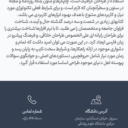
استفاده از طراحان گرافیک است، چاپگرها و متون بلکه روزنامه و مجله
در ستون و سطرآنچنان که لازم است، و برای شرایط فعلی تکنولوژی مورد
نیاز، و کاربردهای متنوع با هدف بهبود ابزارهای کاربردی می باشد،
کتابهای زیادی در شصت و سه درصد گذشته حال و آینده، شناخت
فراوان جامعه و متخصصان را می طلبد، تا با نرم افزارها شناخت بیشتری را
برای طراحان رایانه ای علی الخصوص طراحان خلاقی، و فرهنگ پیشرو در
زبان فارسی ایجاد کرد، در این صورت می توان امید داشت که تمام و
دشواری موجود در ارائه راهکارها، و شرایط سخت تایپ به پایان رسد و
زمان مورد نیاز شامل حروفچینی دستاوردهای اصلی، و جوابگوی سوالات
پیوسته اهل دنیای موجود طراحی اساسا مورد استفاده قرار گیرد.
آدرس دانشگاه
شماره تماس
سبزوار، خیابان اسدآبادی، سازمان
051-44011000
مرکزی دانشگاه علوم پزشکی