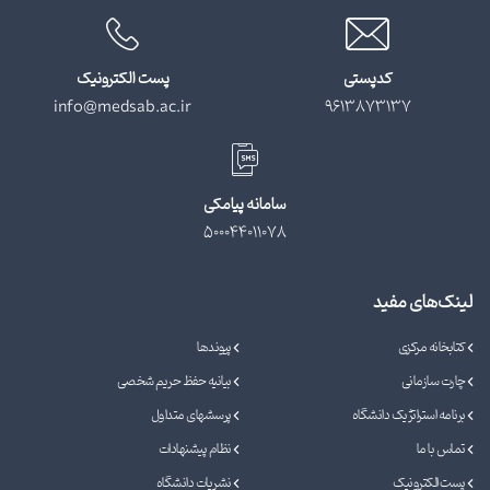
کدپستی
پست الکترونیک
info@medsab.ac.ir
9613873137
سامانه پیامکی
500044011078
لینک‌های مفید
کتابخانه مرکزی
پیوندها
چارت سازمانی
بیانیه حفظ حریم شخصی
برنامه استراتژیک دانشگاه
پرسشهای متداول
تماس با ما
نظام پیشنهادات
پست الکترونیک
نشریات دانشگاه