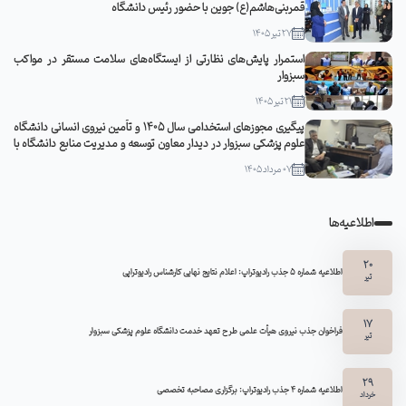
قمربنی‌هاشم(ع) جوین با حضور رئیس دانشگاه
27 تیر 1405
استمرار پایش‌های نظارتی از ایستگاه‌های سلامت مستقر در مواکب
سبزوار
21 تیر 1405
پیگیری مجوزهای استخدامی سال ۱۴۰۵ و تأمین نیروی انسانی دانشگاه
علوم پزشکی سبزوار در دیدار معاون توسعه و مدیریت منابع دانشگاه با
مدیرکل منابع انسانی وزارت بهداشت
07 مرداد 1405
اطلاعیه‌ها
20
اطلاعیه شماره 5 جذب رادیوتراپ: اعلام نتایج نهایی کارشناس رادیوتراپی
تیر
17
فراخوان جذب نیروی هیأت علمی طرح تعهد خدمت دانشگاه علوم پزشکی سبزوار
تیر
29
اطلاعیه شماره ۴ جذب رادیوتراپ: برگزاری مصاحبه تخصصی
خرداد