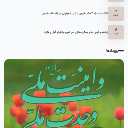
19
اطلاعیه شماره 3 جذب نیروی شرکتی رادیوتراپی: دریافت کارت آزمون
خرداد
16
زمانبندی آزمون های بخش معارفی سی امین جشنواره قرآن و عترت
خرداد
رویدادها