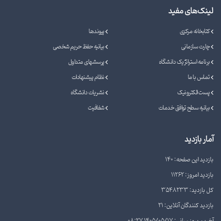
لینک‌های مفید
کتابخانه مرکزی
پیوندها
چارت سازمانی
بیانیه حفظ حریم شخصی
برنامه استراتژیک دانشگاه
پرسشهای متداول
تماس با ما
نظام پیشنهادات
پست الکترونیک
نشریات دانشگاه
بیانیه سطح توافق خدمات
شفافیت
آمار بازدید
بازدید این صفحه: 140
بازدید امروز: 11262
کل بازدید: 3548233
بازدید کنندگان آنلاین: 21