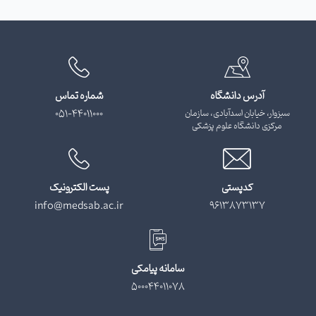
آدرس دانشگاه
شماره تماس
سبزوار، خیابان اسدآبادی، سازمان
051-44011000
مرکزی دانشگاه علوم پزشکی
کدپستی
پست الکترونیک
info@medsab.ac.ir
9613873137
سامانه پیامکی
500044011078