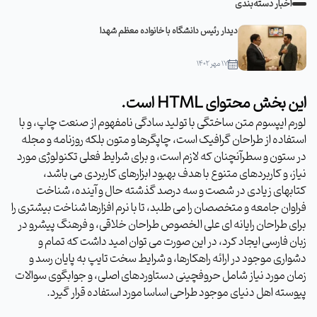
اخبار دسته‌بندی
دیدار رئیس دانشگاه با خانواده معظم شهدا
۱۷ مهر ۱۴۰۲
این بخش محتوای HTML است.
لورم ایپسوم متن ساختگی با تولید سادگی نامفهوم از صنعت چاپ، و با
استفاده از طراحان گرافیک است، چاپگرها و متون بلکه روزنامه و مجله
در ستون و سطرآنچنان که لازم است، و برای شرایط فعلی تکنولوژی مورد
نیاز، و کاربردهای متنوع با هدف بهبود ابزارهای کاربردی می باشد،
کتابهای زیادی در شصت و سه درصد گذشته حال و آینده، شناخت
فراوان جامعه و متخصصان را می طلبد، تا با نرم افزارها شناخت بیشتری را
برای طراحان رایانه ای علی الخصوص طراحان خلاقی، و فرهنگ پیشرو در
زبان فارسی ایجاد کرد، در این صورت می توان امید داشت که تمام و
دشواری موجود در ارائه راهکارها، و شرایط سخت تایپ به پایان رسد و
زمان مورد نیاز شامل حروفچینی دستاوردهای اصلی، و جوابگوی سوالات
پیوسته اهل دنیای موجود طراحی اساسا مورد استفاده قرار گیرد.