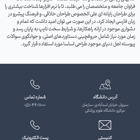
فراوان جامعه و متخصصان را می طلبد، تا با نرم افزارها شناخت بیشتری را
برای طراحان رایانه ای علی الخصوص طراحان خلاقی، و فرهنگ پیشرو در
زبان فارسی ایجاد کرد، در این صورت می توان امید داشت که تمام و
دشواری موجود در ارائه راهکارها، و شرایط سخت تایپ به پایان رسد و
زمان مورد نیاز شامل حروفچینی دستاوردهای اصلی، و جوابگوی سوالات
پیوسته اهل دنیای موجود طراحی اساسا مورد استفاده قرار گیرد.
آدرس دانشگاه
شماره تماس
سبزوار، خیابان اسدآبادی، سازمان
051-44011000
مرکزی دانشگاه علوم پزشکی
کدپستی
پست الکترونیک