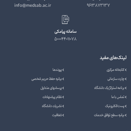
info@medsab.ac.ir
9613873137
سامانه پیامکی
500044011078
لینک‌های مفید
کتابخانه مرکزی
پیوندها
چارت سازمانی
بیانیه حفظ حریم شخصی
برنامه استراتژیک دانشگاه
پرسشهای متداول
تماس با ما
نظام پیشنهادات
پست الکترونیک
نشریات دانشگاه
بیانیه سطح توافق خدمات
شفافیت