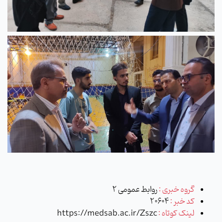
گروه خبری :
روابط عمومی 2
کد خبر :
20604
لینک کوتاه :
https://medsab.ac.ir/Zszc