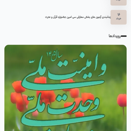
16
زمانبندی آزمون های بخش معارفی سی امین جشنواره قرآن و عترت
خرداد
رویدادها