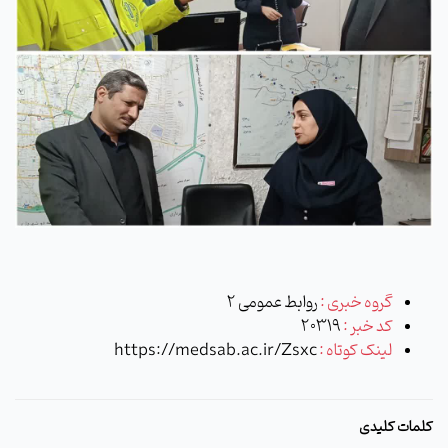
گروه خبری :
روابط عمومی 2
کد خبر :
20319
لینک کوتاه :
https://medsab.ac.ir/Zsxc
کلمات کلیدی