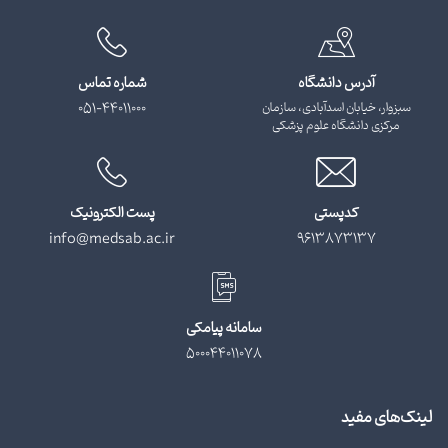
آدرس دانشگاه
شماره تماس
سبزوار، خیابان اسدآبادی، سازمان
051-44011000
مرکزی دانشگاه علوم پزشکی
کدپستی
پست الکترونیک
info@medsab.ac.ir
9613873137
سامانه پیامکی
500044011078
لینک‌های مفید