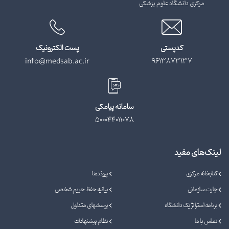
مرکزی دانشگاه علوم پزشکی
کدپستی
پست الکترونیک
info@medsab.ac.ir
9613873137
سامانه پیامکی
500044011078
لینک‌های مفید
کتابخانه مرکزی
پیوندها
چارت سازمانی
بیانیه حفظ حریم شخصی
برنامه استراتژیک دانشگاه
پرسشهای متداول
تماس با ما
نظام پیشنهادات