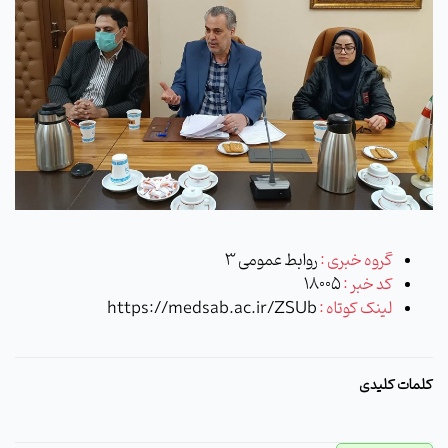
گروه خبری :
روابط عمومی 3
کد خبر :
18005
لینک کوتاه :
https://medsab.ac.ir/ZSUb
کلمات کلیدی