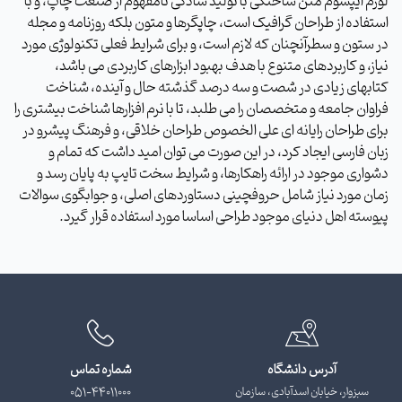
لورم ایپسوم متن ساختگی با تولید سادگی نامفهوم از صنعت چاپ، و با
استفاده از طراحان گرافیک است، چاپگرها و متون بلکه روزنامه و مجله
در ستون و سطرآنچنان که لازم است، و برای شرایط فعلی تکنولوژی مورد
نیاز، و کاربردهای متنوع با هدف بهبود ابزارهای کاربردی می باشد،
کتابهای زیادی در شصت و سه درصد گذشته حال و آینده، شناخت
فراوان جامعه و متخصصان را می طلبد، تا با نرم افزارها شناخت بیشتری را
برای طراحان رایانه ای علی الخصوص طراحان خلاقی، و فرهنگ پیشرو در
زبان فارسی ایجاد کرد، در این صورت می توان امید داشت که تمام و
دشواری موجود در ارائه راهکارها، و شرایط سخت تایپ به پایان رسد و
زمان مورد نیاز شامل حروفچینی دستاوردهای اصلی، و جوابگوی سوالات
پیوسته اهل دنیای موجود طراحی اساسا مورد استفاده قرار گیرد.
آدرس دانشگاه
شماره تماس
سبزوار، خیابان اسدآبادی، سازمان
051-44011000