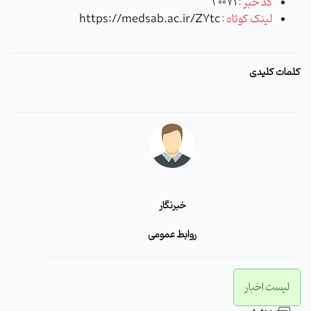
کد خبر :
20071
لینک کوتاه :
https://medsab.ac.ir/Z7tc
کلمات کلیدی
خبرنگار
روابط عمومی
لیست اخبار