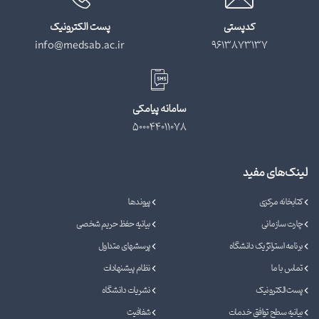
کدپستی
پست الکترونیک
info@medsab.ac.ir
9613873137
سامانه پیامکی
500044011078
لینک‌های مفید
کتابخانه مرکزی
پیوندها
چارت سازمانی
بیانیه حفظ حریم شخصی
برنامه استراتژیک دانشگاه
پرسشهای متداول
تماس با ما
نظام پیشنهادات
پست الکترونیک
نشریات دانشگاه
بیانیه سطح توافق خدمات
شفافیت