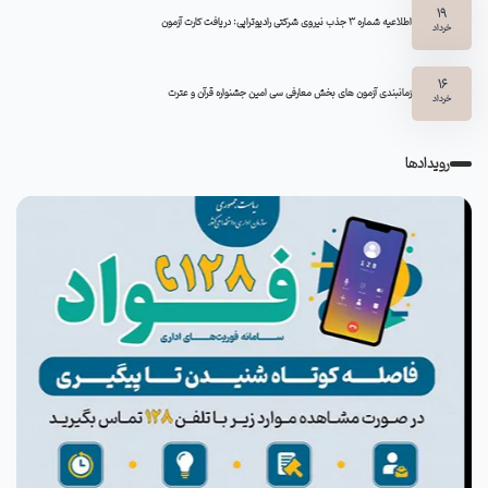
19
اطلاعیه شماره 3 جذب نیروی شرکتی رادیوتراپی: دریافت کارت آزمون
خرداد
16
زمانبندی آزمون های بخش معارفی سی امین جشنواره قرآن و عترت
خرداد
رویدادها