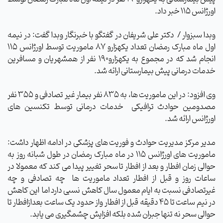
اورژانس 115 خبر داد.
وبدا سبزوار /
دکتر علی شریفان در گفتگو با خبرنگار وبدا گفت: در نیمه
اول ماه مبارک رمضان تعداد یکهزارو 87 ماموریت توسط اورژانس 115
انجام شد که در مجموع به یکهزارو190 نفر از همشهریان و مسافرین
خدمات درمانی پیش بیمارستانی ارائه شد.
وی افزود: در این ماموریت ها، به 835 نفر بیمار غیر تصادفی و 355 نفر
مصدومین حوادث ترافیکی
خدمات درمانی توسط تکنسین های
اورژانس ارائه شد.
مدیر مرکز مدیریت حوادث و فوریت های پزشکی در ادامه اظهار داشت:
ماموریت های اورژانس ۱۱۵ در ماه مبارک رمضان در طول شبانه روز به
حوالی زمان افطار و بعد از افطار تا سحر تغییر پیدا می کند که معمولا در
ساعات روز و قبل از افطار تعداد ماموریت ها
چه تصادفی و چه
غیرتصادفی نسبت به ایام معمول سال کاهش نسبی دارد اما
این کاهش
در نیم ساعت تا ۴۵ دقیقه قبل از افطار واز حدود یک ساعت بعدازافطار تا
حوالی سحر نه تنها جبران شده بلکه افزایش چشمگیری می یابد.