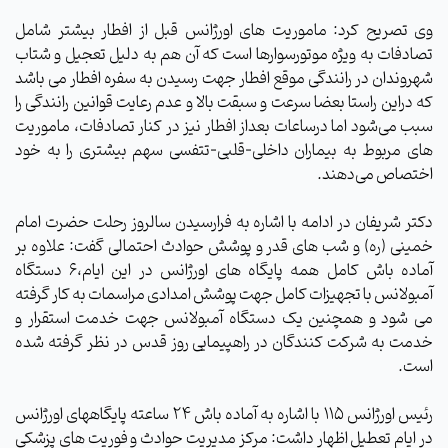
وی تصریح کرد: ماموریت های اورژانس قبل از افطار بیشتر شامل
تصادفات به ویژه موتورسوارها است که آن هم به دلیل تعجیل و شتاب
شهروندان در رانندگی موقع افطار جهت رسیدن به سفره افطار می باشد
که دراین راستا بعضا سرعت و سبقت بالا و عدم رعایت قوانین رانندگی را
سبب می‌شود اما درساعات بعداز افطار نیز در کنار تصادفات، ماموریت
های مربوط به بیماران داخلی-قلبی-تتفسی سهم بیشتری را به خود
اختصاص می‌دهند.
دکتر شریفان در ادامه با اشاره به فرارسیدن سالروز رحلت حضرت امام
خمینی (ره) و شب های قدر و پوشش حوادث احتمالی گفت: علاوه بر
آماده باش کامل همه پایگاه های اورژانس در این ایام،6 دستگاه
آمبولانس با تجهیزات کامل جهت پوشش امدادی مراسمات به کار گرفته
می شود و همچنین یک دستگاه آمبولانس جهت خدمت استقرار و
خدمت به شرکت کنندگان در راهپیمایی روز قدس در نظر گرفته شده
است.
رئیس اورژانس 115 با اشاره به آماده باش 24 ساعته پایگاههای اورژانس
در ایام تعطیل اظهار داشت: مرکز مدیریت حوادث و فوریت های پزشکی