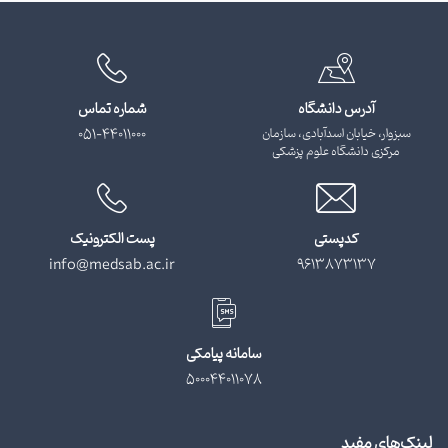
آدرس دانشگاه
شماره تماس
سبزوار، خیابان اسدآبادی، سازمان
051-44011000
مرکزی دانشگاه علوم پزشکی
کدپستی
پست الکترونیک
info@medsab.ac.ir
9613873137
سامانه پیامکی
500044011078
لینک‌های مفید