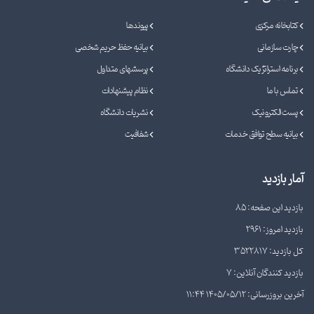
کتابخانه مرکزی
پیوندها
چارت سازمانی
بیانیه حفظ حریم شخصی
برنامه استراتژیک دانشگاه
پرسشهای متداول
تماس با ما
نظام پیشنهادات
پست الکترونیک
نشریات دانشگاه
بیانیه سطح توافق خدمات
شفافیت
آمار بازدید
بازدید این صفحه: 85
بازدید امروز: 2961
کل بازدید: 3522817
بازدید کنندگان آنلاین: 7
آخرین بروزرسانی: 1405/05/12 11:44