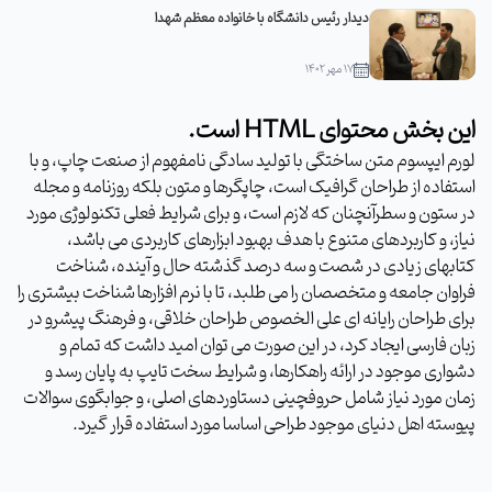
دیدار رئیس دانشگاه با خانواده معظم شهدا
۱۷ مهر ۱۴۰۲
این بخش محتوای HTML است.
لورم ایپسوم متن ساختگی با تولید سادگی نامفهوم از صنعت چاپ، و با
استفاده از طراحان گرافیک است، چاپگرها و متون بلکه روزنامه و مجله
در ستون و سطرآنچنان که لازم است، و برای شرایط فعلی تکنولوژی مورد
نیاز، و کاربردهای متنوع با هدف بهبود ابزارهای کاربردی می باشد،
کتابهای زیادی در شصت و سه درصد گذشته حال و آینده، شناخت
فراوان جامعه و متخصصان را می طلبد، تا با نرم افزارها شناخت بیشتری را
برای طراحان رایانه ای علی الخصوص طراحان خلاقی، و فرهنگ پیشرو در
زبان فارسی ایجاد کرد، در این صورت می توان امید داشت که تمام و
دشواری موجود در ارائه راهکارها، و شرایط سخت تایپ به پایان رسد و
زمان مورد نیاز شامل حروفچینی دستاوردهای اصلی، و جوابگوی سوالات
پیوسته اهل دنیای موجود طراحی اساسا مورد استفاده قرار گیرد.