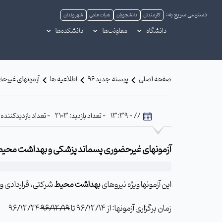
دسترسی سریع به:
کارمندان
دانشجویان
هیات علمی
شهروندان
دانشگاه
معاونت‌ها
دانشکده‌ها
صفحه اصلی
پوسته جدید 96
اطلاعیه ها
آزمونهای غیرحض
// - 13:39
- تعداد بازدید: 2103
- تعداد بازدیدکننده: 534
آزمونهای غیرحضوری پسماند پزشکی و بهداشت محیط ت
این آزمونها ویژه نیروهای
بهداشت محیط
شرکتی، قراردادی و
زمان برگزاری آزمونها: از 96/12/14 تا
96/12/19
96/12/24