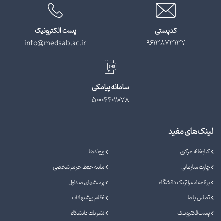
کدپستی
پست الکترونیک
info@medsab.ac.ir
9613873137
سامانه پیامکی
500044011078
لینک‌های مفید
کتابخانه مرکزی
پیوندها
چارت سازمانی
بیانیه حفظ حریم شخصی
برنامه استراتژیک دانشگاه
پرسشهای متداول
تماس با ما
نظام پیشنهادات
پست الکترونیک
نشریات دانشگاه