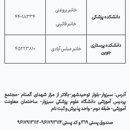
خانم بروغنی
دانشکده پزشکی
44018334
خانم قائینی
دانشکده پرستاری
خانم عباس آبادی
45223810
جوین
آدرس:
سبزوار-بلوار توحیدشهر-بالاتر از مزار شهدای گمنام
–
مجتمع
پردیس آموزشی دانشگاه علوم پزشکی سبزوار- ساختمان معاونت
آموزشی- طبقه دوم
-
واحد پذیرش و ثبت نام
صندوق پستی 319 و کد پستی 961793114-9617913112