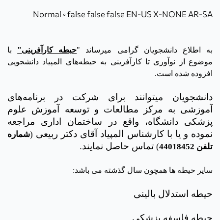
Normal
0
false
false
false
EN-US
X-NONE
AR-SA
به اطلاع دانشجویان گرامی می­رساند
"
حیطه کارآفرینی
"
با
موضوع از نوآوری ت
ا کارآفرینی به حیطه‌های المپیاد دانشجویی
افزوده شده است.
دانشجویان می­توانند برای شرکت در برنامه‌های
آموزشی به
مرکز مطالعات و توسعه آموزش علوم
پزشکی دانشگاه، واقع در ساختمان اداری مراجعه
نموده و یا با کارشناس المپیاد آقای دکتر ربیعی
(
شماره
تماس حاصل نمایند.
تلفن 44018452
)
سایر حیطه ها همچون سال گذشته می باشد:
حیطه استدلال بالینی
حیطه فلسفه پزشکی