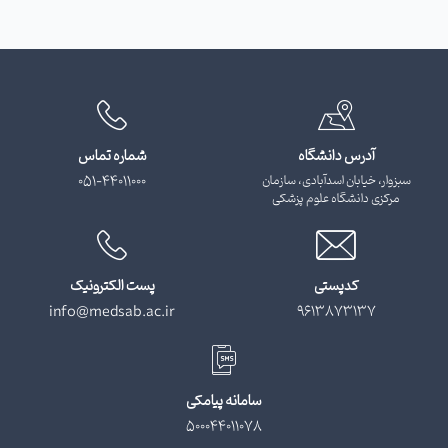
آدرس دانشگاه
شماره تماس
سبزوار، خیابان اسدآبادی، سازمان
051-44011000
مرکزی دانشگاه علوم پزشکی
کدپستی
پست الکترونیک
info@medsab.ac.ir
9613873137
سامانه پیامکی
500044011078