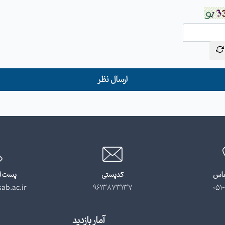
ارسال نظر
ماس
کدپستی
پست ا
ab.ac.ir
9613873137
051-
آمار بازدید