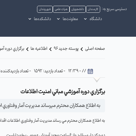
دسترسی سریع به:
کارمندان
دانشجویان
هیات علمی
شهروندان
دانشگاه
معاونت‌ها
دانشکده‌ها
صفحه اصلی
پوسته جدید 96
اطلاعیه ها
برگزاري دوره آم
// - 12:39
- تعداد بازدید: 1592
- تعداد بازدیدکننده: 614
برگزاري دوره آموزشي مباني امنيت اطلاعات
به اطلاع همکاران محترم ميرساند مديريت آمار وفناوري اط
به اطلاع همکاران محترم مي رساند مديريت آمار وفناوري اطلاعات اقدام 
دوره کد دار ميباشد واز 6ساعت مجوز آموزش عمومي برخورداراست .