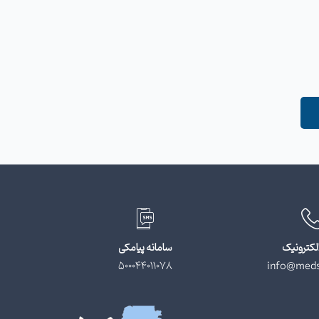
لکترونیک
سامانه پیامکی
500044011078
info@meds