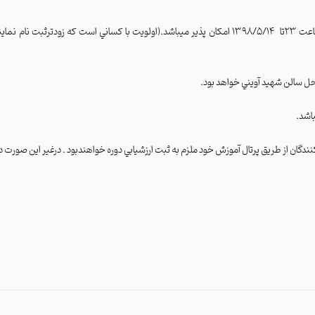
1398/5/14 امکان پذير ميباشد.(اولويت با کساني است که زودترثبت نام نمايند.)(بعد ازثبت نام در صورت عدم شرکت در دوره
شد.