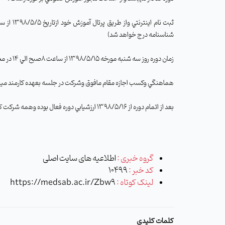
ثبت نام اينترنتي واز طريق پرتال آموزش خود ازتاريخ 1398/5/5 از ساعت 23تا
شناسنامه درج خواهد شد)
زمان دوره روز سه شنبه مورخه 1398/5/15 از ساعت 8صبح الي 14 در محل سالن شهيد آويني خواهد بود.
هماهنگي وکسب اجازه مقام مافوق وشرکت در جلسه بعهده کارمند ميبا
بعد از اتمام دوره از 1398/5/16 ارزشيابي دوره فعال بوده وهمه شرکت کنندگان از طريق پرتال آموزش خود ملزم به ثبت ارزشيابي دوره خواهندبود . درغير اين صورت دوره درشناسنامه درج نخواهدشد.
گروه خبری :
اطلاعیه های سایت اصلی
کد خبر :
10499
لینک کوتاه :
https://medsab.ac.ir/Zbw9
کلمات کلیدی