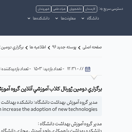
دسترسی سریع به:
کارمندان
دانشجویان
هیات علمی
شهروندان
دانشگاه
معاونت‌ها
دانشکده‌ها
صفحه اصلی
پوسته جدید 96
اطلاعیه ها
برگزاري دومين 
// - 12:31
- تعداد بازدید: 1503
- تعداد بازدیدکننده: 517
برگزاري دومين ژورنال کلاب آموزشي آنلاين گروه آم
n increase the adoption of new technologies
مدير گروه آموزش بهداشت دانشگاه :
دانشکده بهداشت با همکاري واحد آموزش مجازي دانشگاه برگ