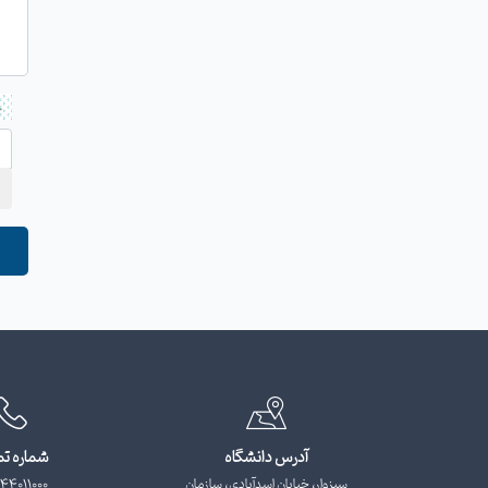
آدرس دانشگاه
شماره ت
سبزوار، خیابان اسدآبادی، سازمان
44011000