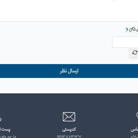
ارسال نظر
ماس
کدپستی
پست ا
ab.ac.ir
9613873137
051-