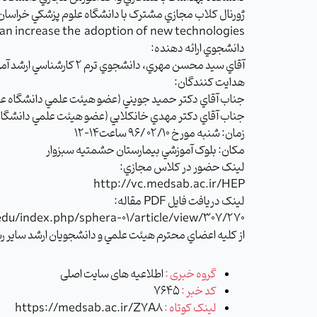
ژورنال کلاب مجازي مشترک با دانشگاه علوم پزشکي خراسان ش
can increase the adoption of new technologies
دانشجوي ارائه دهنده:
آقاي سيد محسن مهري، دانشجوي ترم 2 کارشناسي ارشد آموزش بهداشت دانشگاه علوم پزشکي سبزوار
هدايت کنندگان:
جناب آقاي دکتر حميد جويني (عضو هيئت علمي دانشگاه عل
جناب آقاي دکتر مهدي خانکلابي (عضو هيئت علمي دانشگاه
زمان: شنبه مورخ 02/10 /96 ساعت14-12
مکان: بلوک آموزشي بيمارستان حشمتيه سبزوار
لينک حضور در کلاس مجازي:
http://vc.medsab.ac.ir/HEP
لينک دريافت فايل PDF مقاله:
du/index.php/sphera-01/article/view/307/270
از کليه اعضاي محترم هيئت علمي و دانشجويان ارشد ساير
گروه خبری :
اطلاعیه های سایت اصلی
کد خبر :
7645
لینک کوتاه :
https://medsab.ac.ir/Z7A8