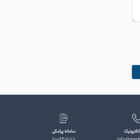
لکترونیک
سامانه پیامکی
500044011078
info@meds