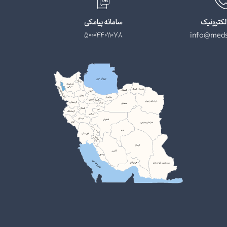
لکترونیک
سامانه پیامکی
500044011078
info@meds