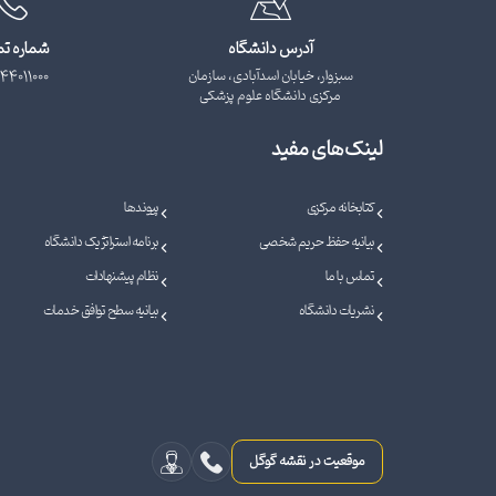
آدرس دانشگاه
شماره ت
سبزوار، خیابان اسدآبادی، سازمان
44011000
مرکزی دانشگاه علوم پزشکی
لینک‌های مفید
کتابخانه مرکزی
پیوندها
بیانیه حفظ حریم شخصی
برنامه استراتژیک دانشگاه
تماس با ما
نظام پیشنهادات
نشریات دانشگاه
بیانیه سطح توافق خدمات
موقعیت در نقشه گوگل