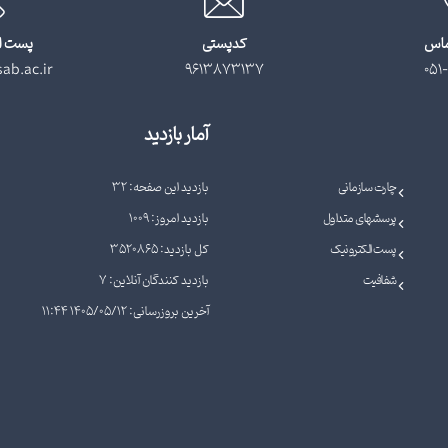
ماس
کدپستی
پست ا
ab.ac.ir
9613873137
051-
آمار بازدید
چارت سازمانی
بازدید این صفحه: 32
پرسشهای متداول
بازدید امروز: 1009
پست الکترونیک
کل بازدید: 3520865
شفافیت
بازدید کنندگان آنلاین: 7
آخرین بروزرسانی: 1405/05/12 11:44