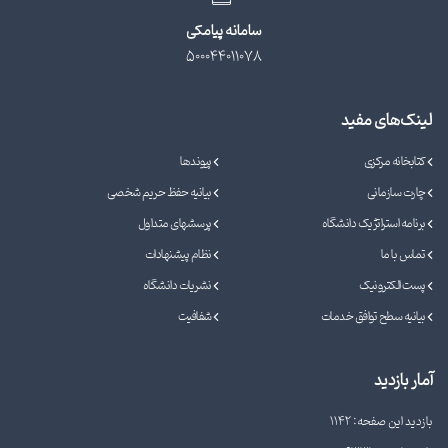
سامانه پیامکی
500044011078
لینک‌های مفید
کتابخانه مرکزی
پیوندها
چارت سازمانی
بیانیه حفظ حریم شخصی
برنامه استراتژیک دانشگاه
پرسشهای متداول
تماس با ما
نظام پیشنهادات
پست الکترونیک
نشریات دانشگاه
بیانیه سطح توافق خدمات
شفافیت
آمار بازدید
بازدید این صفحه: 1142