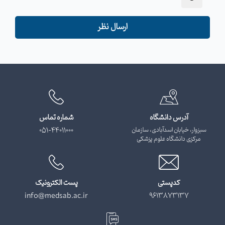
ارسال نظر
آدرس دانشگاه
شماره تماس
سبزوار، خیابان اسدآبادی، سازمان
051-44011000
مرکزی دانشگاه علوم پزشکی
کدپستی
پست الکترونیک
info@medsab.ac.ir
9613873137