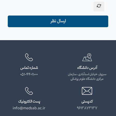
ارسال نظر
آدرس دانشگاه
شماره تماس
سبزوار، خیابان اسدآبادی، سازمان
051-44011000
مرکزی دانشگاه علوم پزشکی
کدپستی
پست الکترونیک
info@medsab.ac.ir
9613873137