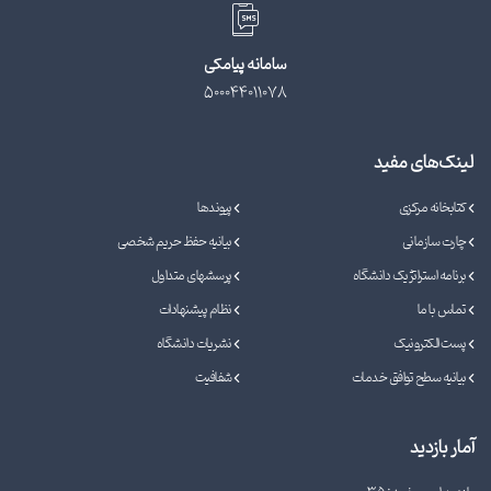
سامانه پیامکی
500044011078
لینک‌های مفید
کتابخانه مرکزی
پیوندها
چارت سازمانی
بیانیه حفظ حریم شخصی
برنامه استراتژیک دانشگاه
پرسشهای متداول
تماس با ما
نظام پیشنهادات
پست الکترونیک
نشریات دانشگاه
بیانیه سطح توافق خدمات
شفافیت
آمار بازدید