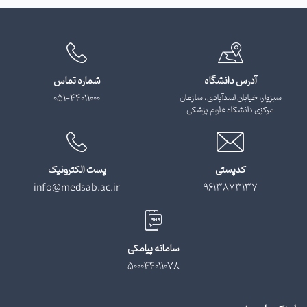
آدرس دانشگاه
شماره تماس
سبزوار، خیابان اسدآبادی، سازمان
051-44011000
مرکزی دانشگاه علوم پزشکی
کدپستی
پست الکترونیک
info@medsab.ac.ir
9613873137
سامانه پیامکی
500044011078