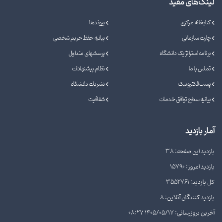
لینک‌های مفید
کتابخانه مرکزی
پیوندها
چارت سازمانی
بیانیه حفظ حریم شخصی
برنامه استراتژیک دانشگاه
پرسشهای متداول
تماس با ما
نظام پیشنهادات
پست الکترونیک
نشریات دانشگاه
بیانیه سطح توافق خدمات
شفافیت
آمار بازدید
بازدید این صفحه: 38
بازدید امروز: 15790
کل بازدید: 3552761
بازدید کنندگان آنلاین: 8
آخرین بروزرسانی: 1405/05/17 08:27