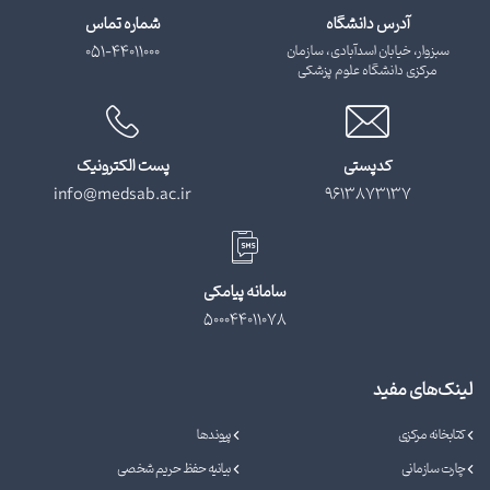
آدرس دانشگاه
شماره تماس
سبزوار، خیابان اسدآبادی، سازمان
051-44011000
مرکزی دانشگاه علوم پزشکی
کدپستی
پست الکترونیک
info@medsab.ac.ir
9613873137
سامانه پیامکی
500044011078
لینک‌های مفید
کتابخانه مرکزی
پیوندها
چارت سازمانی
بیانیه حفظ حریم شخصی