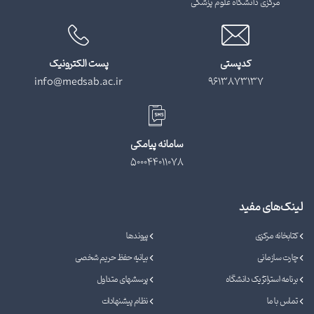
مرکزی دانشگاه علوم پزشکی
کدپستی
پست الکترونیک
info@medsab.ac.ir
9613873137
سامانه پیامکی
500044011078
لینک‌های مفید
کتابخانه مرکزی
پیوندها
چارت سازمانی
بیانیه حفظ حریم شخصی
برنامه استراتژیک دانشگاه
پرسشهای متداول
تماس با ما
نظام پیشنهادات