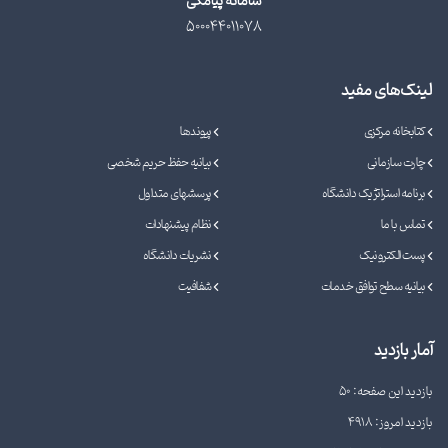
سامانه پیامکی
500044011078
لینک‌های مفید
کتابخانه مرکزی
پیوندها
چارت سازمانی
بیانیه حفظ حریم شخصی
برنامه استراتژیک دانشگاه
پرسشهای متداول
تماس با ما
نظام پیشنهادات
پست الکترونیک
نشریات دانشگاه
بیانیه سطح توافق خدمات
شفافیت
آمار بازدید
بازدید این صفحه: 50
بازدید امروز: 4918