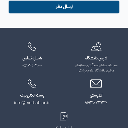
ارسال نظر
آدرس دانشگاه
شماره تماس
سبزوار، خیابان اسدآبادی، سازمان
051-44011000
مرکزی دانشگاه علوم پزشکی
کدپستی
پست الکترونیک
info@medsab.ac.ir
9613873137