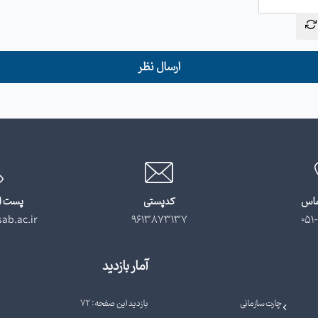
ارسال نظر
ماس
کدپستی
پست ا
ab.ac.ir
9613873137
051-
آمار بازدید
چارت سازمانی
بازدید این صفحه: 72