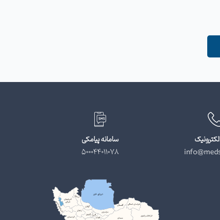
لکترونیک
سامانه پیامکی
500044011078
info@meds