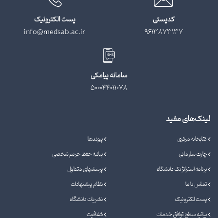
کدپستی
پست الکترونیک
info@medsab.ac.ir
9613873137
سامانه پیامکی
500044011078
لینک‌های مفید
کتابخانه مرکزی
پیوندها
چارت سازمانی
بیانیه حفظ حریم شخصی
برنامه استراتژیک دانشگاه
پرسشهای متداول
تماس با ما
نظام پیشنهادات
پست الکترونیک
نشریات دانشگاه
بیانیه سطح توافق خدمات
شفافیت