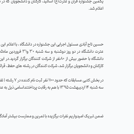
یکمین جشنواره قرآن و عترت(ع) اساتید، کارکنان و دانشجویان که در د
اعلام شد.
حسین تاج آبادی مسئول اجرایی این جشنواره در دانشگاه ، با اعلام این
دانشگاه با حضور بیش از 80نفر از شرکت کنندگان برگزار 
کارکنان و دانشجویان برگزار شد، شرکت کنندگان در رشته های حفظ، قرائت 
در بخش کتبی 
سه شنبه 14 اردیبهشت 1395 با هم به رقابت پرداختنداسامی ذیل به عنوان نفرات برتر اعلام گردید .
ضمن تبریک امیدواریم نفرات برگزیده با تمرين و ممارست بيشتر آمادگي