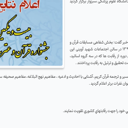
انشگاه علوم پزشکی سبزوار برگزار گردید
 خبر گفت:
بخش شفاهی مسابقات قرآن و
عترت دانشگاه در دو روز دوشنبه و سه شنبه 30 و31 فروردین ماه1395 در سالن اجتماعات شهید آوینی این
گردید.در این دوره از رقابت ها که در سه گروه اساتید،
تحقیق و ترتیل به رقابت پرداختند .
مسابقات که حدود 1100 نفر ثبت نام کننده در 7 رشته ( تفسیر و ترجمه قرآن کریم، آشنایی با احادیث و ادعیه ، مفاهیم نه
 خود را جهت رقابت­هاي كشوري تقويت نمايند.