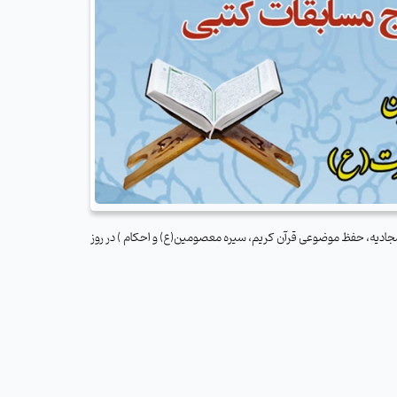
ج البلاغه، مفاهیم صحیفه سجادیه، حفظ موضوعی قرآن کریم، سیره معصومین(ع) و احکام ) در روز