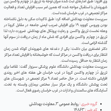
وی افزود: طبق آمار‌های ثبت شده میزان توجه به تزریق دُز چهارم واکسن بین
شهروندان با استقبال مواجه شده که همین امر سبب افزایش تعداد و فعالیت
مراکز تجمیعی در غرب خراسان شده است.
سرپرست معاونت بهداشتی اضافه کرد: طبق تاکیدات مکرر به دلیل ناشناخته
بودن ویروس کووید 19 برای افزایش ضریب ایمنی جامعه در مقابل کرونا در
وهله نخست تزریق واکسن و رعایت پروتکل های بهداشتی ضرورت دارد؛ لذا
تزریق دز چهارم واکسن برای افرادی که شش ماه از زمان دریافت ذز سوم آنها
گذشته الزامی است.
دکتر غضنفری بیان داشت: یکی از دغدغه های شهروندان کوتاه شدن زمان
انتظار برای دریافت واکسن در مراکز است که خوشبختانه با افزایش تعداد مراکز
زمان انتظار به حداقل رسیده است.
سرپرست معاونت بهداشتی دانشگاه علوم پزشکی سبزوار گفت: تقاضا برای
تزریق دُز چهارم واکسن کرونا در غرب خراسان طی هفته های اخیر روندی
افزایشی داشته است. در حال حاضر تعداد 9 مرکز تجمعی در شهرستان های
تحت پوشش دانشگاه و یک مرکز سیار مختص بیماران وابسته به تخت،
آسایشگاه های سالمندان و ادارات در غرب خراسان رضوی فعال است.
گروه خبری :
روابط عمومی 3,معاونت بهداشتی
کد خبر :
14863