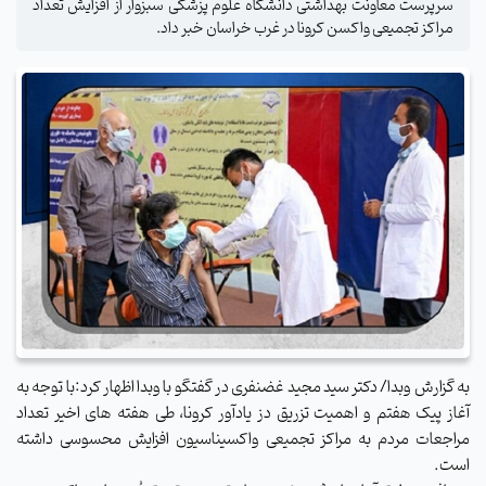
سرپرست معاونت بهداشتی دانشگاه علوم پزشکی سبزوار از افزایش تعداد
مراکز تجمیعی واکسن کرونا در غرب خراسان خبر داد.
به گزارش وبدا/ دکتر سید مجید غضنفری در گفتگو با وبدا اظهار کرد:با توجه به
آغاز پیک هفتم و اهمیت تزریق دز یادآور کرونا، طی هفته های اخیر تعداد
مراجعات مردم به مراکز تجمیعی واکسیناسیون افزایش محسوسی داشته
است.