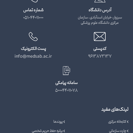
آدرس دانشگاه
شماره تماس
سبزوار، خیابان اسدآبادی، سازمان
051-44011000
مرکزی دانشگاه علوم پزشکی
کدپستی
پست الکترونیک
info@medsab.ac.ir
9613873137
سامانه پیامکی
500044011078
لینک‌های مفید
کتابخانه مرکزی
پیوندها
چارت سازمانی
بیانیه حفظ حریم شخصی