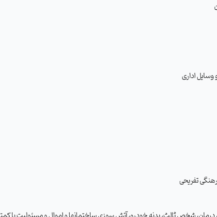
لی درمان، شخص ثالث، بدنه خودرو، آتش سوزی ساختمان­ها و اموال و مسئولیت با 