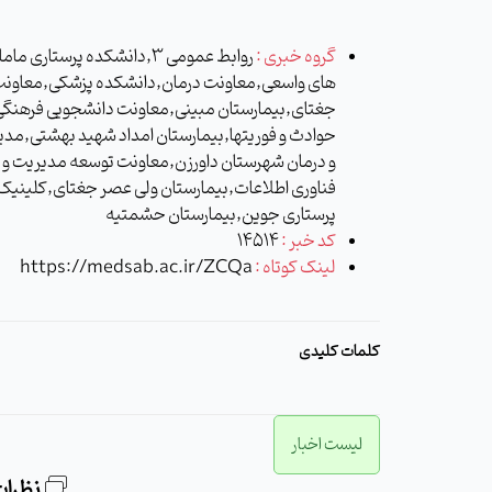
گروه خبری :
روابط عمومی 3,دانشکده پرس
های واسعی,معاونت درمان,دانشکده پزشکی,معاون
جغتای,بیمارستان مبینی,معاونت دانشجویی فرهنگ
حوادث و فوریتها,بیمارستان امداد شهید بهشتی,
و درمان شهرستان داورزن,معاونت توسعه مدیریت و م
فناوری اطلاعات,بیمارستان ولی عصر جغتای,کلینیک 
پرستاری جوین,بیمارستان حشمتیه
کد خبر :
14514
لینک کوتاه :
https://medsab.ac.ir/ZCQa
کلمات کلیدی
لیست اخبار
نظرات