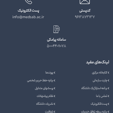
کدپستی
پست الکترونیک
info@medsab.ac.ir
9613873137
سامانه پیامکی
500044011078
لینک‌های مفید
کتابخانه مرکزی
پیوندها
چارت سازمانی
بیانیه حفظ حریم شخصی
برنامه استراتژیک دانشگاه
پرسشهای متداول
تماس با ما
نظام پیشنهادات
پست الکترونیک
نشریات دانشگاه
بیانیه سطح توافق خدمات
شفافیت