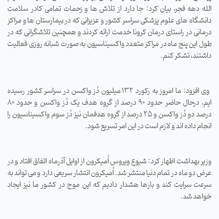
الله دهه فجر، بیان کرد: جا دارد از تلاش ها و زحمات تمامی کادر سلامت
دانشگاه های علوم پزشکی سراسر کشور و عزیزانی که در بیمارستان ها و مراکز
درمانی در راستای درمان کرونا خدمت ارائه کردند و همچنین تلاشگرانی که در
طول این پنج ماه در مراکز متعدد واکسیناسیون به صورت شبانه روزی فعالیت
داشتند، تشکر کنم.
وی افزود: ما امروز به رکورد 132 میلیون دُز واکسن در سراسر کشور رسیده
ایم، درحال حاضر حدود 90 درصد از گروه هدف یک دُز واکسن و حدود 80
درصد دو دُز واکسن و 25 درصد از گروه هدفمان نیز دُز سوم واکسیناسیون را
انجام داده اند و لازم است در این امر تسریع شود.
وزیر بهداشت اظهار کرد: شیوع ویروس اُمیکرون از اوایل آذرماه اتفاق افتاد و در
عرض دو ماه در تمام دنیا منتشر شد. اُمیکرون انتشار سریعی دارد و می تواند به
سرعت سرایت کند و بارها هشدار دادیم که این موج در کشور ما نیز ایجاد
خواهد شد.