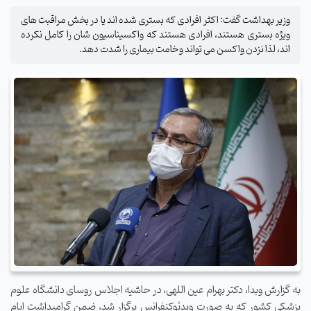
وزیر بهداشت گفت: اکثر افرادی که بستری شده اند یا در بخش مراقبت های
ویژه بستری هستند، افرادی هستند که واکسیناسیون شان را کامل نکرده
اند، لذا نزدن واکسن می تواند وخامت بیماری را شدت دهد.
به گزارش وبدا، دکتر بهرام عین اللهی، در حاشیه اجلاس روسای دانشگاه علوم
پزشکی کشور که به صورت ویدئوکنفرانس برگزار شد، ضمن گرامیداشت ایام