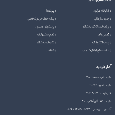
لینک‌های مفید
کتابخانه مرکزی
پیوندها
چارت سازمانی
بیانیه حفظ حریم شخصی
برنامه استراتژیک دانشگاه
پرسشهای متداول
تماس با ما
نظام پیشنهادات
پست الکترونیک
نشریات دانشگاه
بیانیه سطح توافق خدمات
شفافیت
آمار بازدید
بازدید این صفحه: 78
بازدید امروز: 4096
کل بازدید: 3541067
بازدید کنندگان آنلاین: 20
آخرین بروزرسانی: 1405/05/17 08:27