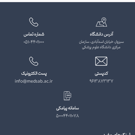
آدرس دانشگاه
شماره تماس
سبزوار، خیابان اسدآبادی، سازمان
051-44011000
مرکزی دانشگاه علوم پزشکی
کدپستی
پست الکترونیک
info@medsab.ac.ir
9613873137
سامانه پیامکی
500044011078