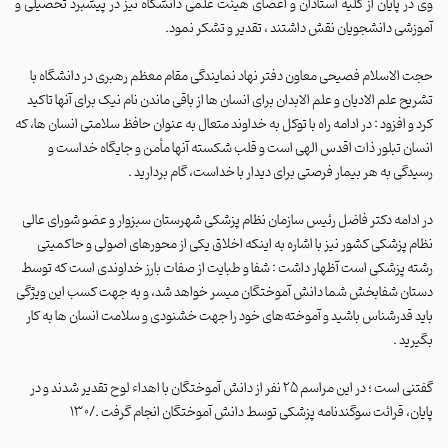
وی در پایان از کلیه استادان و اعضای هیئت علمی دانشگاه نیز در پیشبرد تحصیلی و
آموزشی دانشجویان نقش داشتند ، تقدیر و تشکر نمود.
حجت الاسلام فصیحی معاون دفتر نهاد نمایندگی مقام معظم رهبری در دانشگاه با
تشریح علم الادیان و علم الابدان برای انسان ها از باقی ماندن نام نیک برای آنها تاکید
کرد و افزود
:
در ادامه راه با توکل به خداوند متعال به عنوان حافظ سلامتی انسان ها، که
انسان تبلور ذات اقدس الهی است و قلب شکسته آنها مأمن و جایگاه خداست و
رسیدگی به هر بیمار فرصتی برای دیدار با خداست، گام بردارید
.
در ادامه دکتر فاضل رئیس سازمان نظام پزشکی شهرستان سبزوار و عضو شورای عالی
نظام پزشکی کشور نیز با اشاره به اینکه اخلاق یکی از محورهای اصولی و حاکمیتی
رشته پزشکی است آظهار داشت : شفا و طبایت از صفات بارز خداوندی است که توسط
دستان شفابخش شما دانش آموختگان میسر خواهد شد، و به جهت کسب این ویژگی
باید قدرشناس باشید و آموخته‌های خود را جهت خشنودی و سلامت انسان ها به کار
بگیرید
.
گفتنی است ؛ در این مراسم 25 نفر از دانش آموختگان با اهداء لوح تقدیر شدند و در
پایان، قرائت سوگندنامه پزشکی توسط دانش آموختگان انجام گرفت
./130