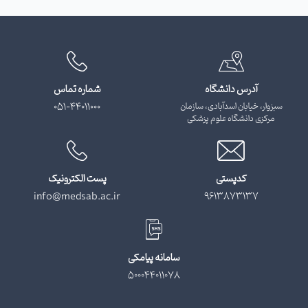
آدرس دانشگاه
شماره تماس
سبزوار، خیابان اسدآبادی، سازمان
051-44011000
مرکزی دانشگاه علوم پزشکی
کدپستی
پست الکترونیک
info@medsab.ac.ir
9613873137
سامانه پیامکی
500044011078