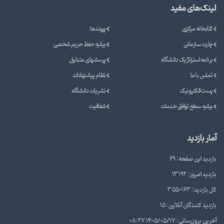
لینک‌های مفید
کتابخانه مرکزی
پیوندها
چارت سازمانی
بیانیه حفظ حریم شخصی
برنامه استراتژیک دانشگاه
پرسشهای متداول
تماس با ما
نظام پیشنهادات
پست الکترونیک
نشریات دانشگاه
بیانیه سطح توافق خدمات
شفافیت
آمار بازدید
بازدید این صفحه: 69
بازدید امروز: 13192
کل بازدید: 3550163
بازدید کنندگان آنلاین: 15
آخرین بروزرسانی: 1405/05/17 08:27