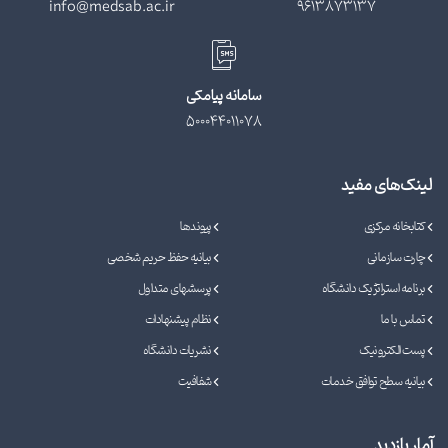
info@medsab.ac.ir
9613873137
سامانه پیامکی
500044011078
لینک‌های مفید
کتابخانه مرکزی
پیوندها
چارت سازمانی
بیانیه حفظ حریم شخصی
برنامه استراتژیک دانشگاه
پرسشهای متداول
تماس با ما
نظام پیشنهادات
پست الکترونیک
نشریات دانشگاه
بیانیه سطح توافق خدمات
شفافیت
آمار بازدید