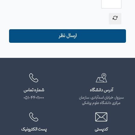
ارسال نظر
آدرس دانشگاه
شماره تماس
سبزوار، خیابان اسدآبادی، سازمان
051-44011000
مرکزی دانشگاه علوم پزشکی
کدپستی
پست الکترونیک