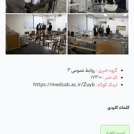
گروه خبری :
روابط عمومی 3
کد خبر :
17300
لینک کوتاه :
https://medsab.ac.ir/Zuyb
کلمات کلیدی
لیست اخبار