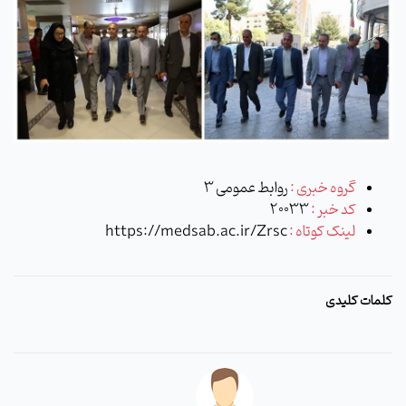
گروه خبری :
روابط عمومی 3
کد خبر :
20033
لینک کوتاه :
https://medsab.ac.ir/Zrsc
کلمات کلیدی