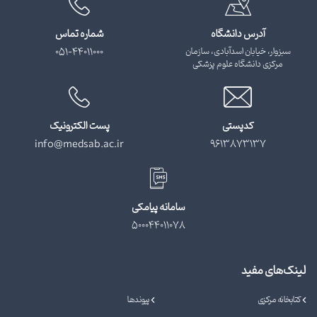
آدرس دانشگاه
شماره تماس
سبزوار، خیابان اسدآبادی، سازمان
051-44011000
مرکزی دانشگاه علوم پزشکی
کدپستی
پست الکترونیک
info@medsab.ac.ir
9613873137
سامانه پیامکی
500044011078
لینک‌های مفید
کتابخانه مرکزی
پیوندها