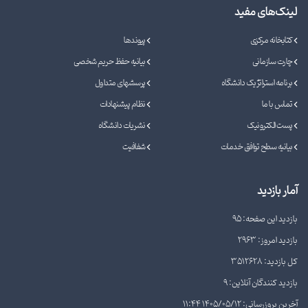
لینک‌های مفید
کتابخانه مرکزی
پیوندها
چارت سازمانی
بیانیه حفظ حریم شخصی
برنامه استراتژیک دانشگاه
پرسشهای متداول
تماس با ما
نظام پیشنهادات
پست الکترونیک
نشریات دانشگاه
بیانیه سطح توافق خدمات
شفافیت
آمار بازدید
بازدید این صفحه: 95
بازدید امروز: 2963
کل بازدید: 3512628
بازدید کنندگان آنلاین: 9
آخرین بروزرسانی: 1405/05/12 11:44