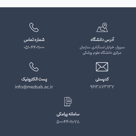
آدرس دانشگاه
شماره تماس
سبزوار، خیابان اسدآبادی، سازمان
051-44011000
مرکزی دانشگاه علوم پزشکی
کدپستی
پست الکترونیک
info@medsab.ac.ir
9613873137
سامانه پیامکی
500044011078