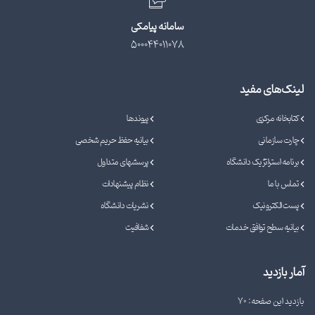
سامانه پیامکی
500044011078
لینک‌های مفید
کتابخانه مرکزی
پیوندها
چارت سازمانی
بیانیه حفظ حریم شخصی
برنامه استراتژیک دانشگاه
پرسشهای متداول
تماس با ما
نظام پیشنهادات
پست الکترونیک
نشریات دانشگاه
بیانیه سطح توافق خدمات
شفافیت
آمار بازدید
بازدید این صفحه: 70