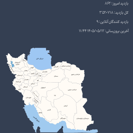
بازدید امروز: 862
کل بازدید: 3520718
بازدید کنندگان آنلاین: 9
آخرین بروزرسانی: 1405/05/12 11:44