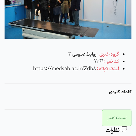
گروه خبری :
روابط عمومی 3
کد خبر :
9361
لینک کوتاه :
https://medsab.ac.ir/Zdb8
کلمات کلیدی
لیست اخبار
نظرات