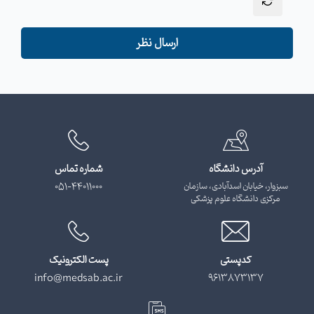
ارسال نظر
آدرس دانشگاه
شماره تماس
سبزوار، خیابان اسدآبادی، سازمان
051-44011000
مرکزی دانشگاه علوم پزشکی
کدپستی
پست الکترونیک
info@medsab.ac.ir
9613873137