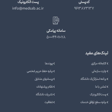
کدپستی
پست الکترونیک
info@medsab.ac.ir
9613873137
سامانه پیامکی
500044011078
لینک‌های مفید
کتابخانه مرکزی
پیوندها
چارت سازمانی
بیانیه حفظ حریم شخصی
برنامه استراتژیک دانشگاه
پرسشهای متداول
تماس با ما
نظام پیشنهادات
پست الکترونیک
نشریات دانشگاه
بیانیه سطح توافق خدمات
شفافیت