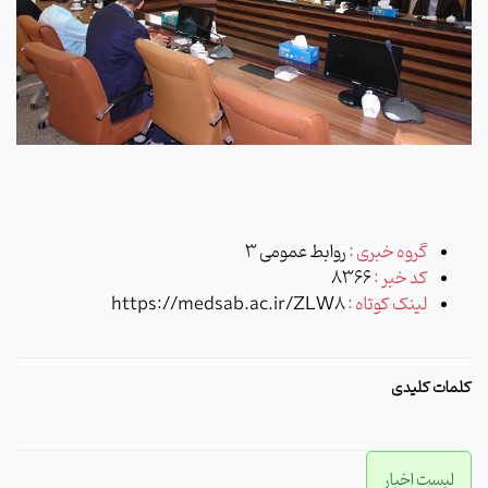
گروه خبری :
روابط عمومی 3
کد خبر :
8366
لینک کوتاه :
https://medsab.ac.ir/ZLW8
کلمات کلیدی
لیست اخبار