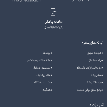
info@medsab.ac.ir
9613873137
سامانه پیامکی
500044011078
لینک‌های مفید
کتابخانه مرکزی
پیوندها
چارت سازمانی
بیانیه حفظ حریم شخصی
برنامه استراتژیک دانشگاه
پرسشهای متداول
تماس با ما
نظام پیشنهادات
پست الکترونیک
نشریات دانشگاه
بیانیه سطح توافق خدمات
شفافیت
آمار بازدید