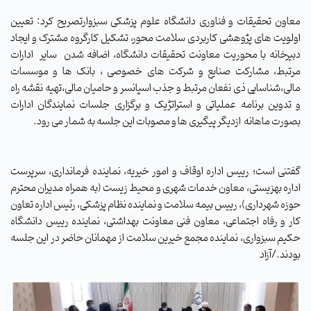
معاون تحقیقات و فناوری دانشگاه علوم پزشکی سبزوارتصریح کرد: تعیین
اولویت های پژوهشی کاربردی سلامت محور، تشکیل کارگروه مشترک و ایجاد
دبیرخانه با محوریت معاونت تحقیقات دانشگاه، اضافه شدن
سایر
ادارات
مرتبط،
مشارکت صنایع و شرکت های خصوصی ، بانک ها و موسسات
مالی،شناسایی ذی نفعان مرتبط و جذب اسپانسر و حامیان مالی،تهیه نقشه راه
و تدوین برنامه عملیاتی و استراتژیک و برگزاری جلسات نمایندگان ادارات
بصورت ماهانه
ازدیگر پیگیری ها و مصوبات این جلسه به شمار می رود.
گفتنی است؛ رییس اداره اوقاف و امور خیریه، نماینده فرمانداری، سرپرست
اداره بهزیستی، معاون خدمات شهری و محیط زیست (به همراه مدیران محترم
حوزه شهرداری)، رییس بیمه سلامت و نماینده نظام پزشکی، رئیس اداره تعاون
کار و رفاه اجتماعی، معاون فنی معاونت بهداشتی، نماینده رییس دانشگاه
حکیم سبزواری، نماینده مجمع خیرین سلامت از مهمانان حاضر در این جلسه
بودند./آزاد