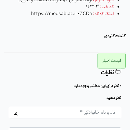
گروه خبری :
روابط عمومی 3,معاونت تحقیقات و فناوری
کد خبر :
14343
لینک کوتاه :
https://medsab.ac.ir/ZCDa
کلمات کلیدی
لیست اخبار
نظرات
0 نظر برای این مطلب وجود دارد
نظر دهید