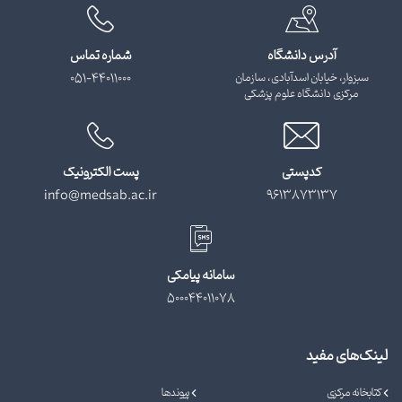
آدرس دانشگاه
شماره تماس
سبزوار، خیابان اسدآبادی، سازمان
051-44011000
مرکزی دانشگاه علوم پزشکی
کدپستی
پست الکترونیک
info@medsab.ac.ir
9613873137
سامانه پیامکی
500044011078
لینک‌های مفید
کتابخانه مرکزی
پیوندها