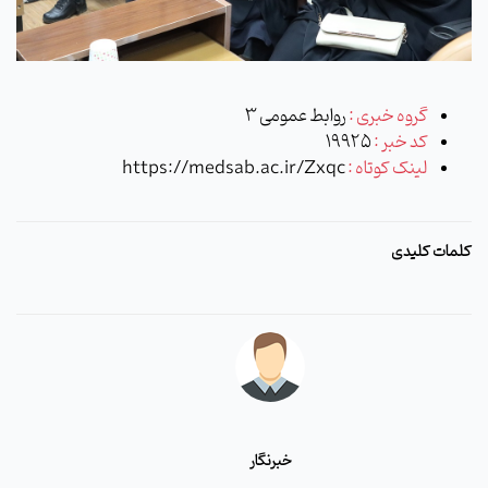
گروه خبری :
روابط عمومی 3
کد خبر :
19925
لینک کوتاه :
https://medsab.ac.ir/Zxqc
کلمات کلیدی
خبرنگار