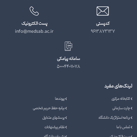
کدپستی
پست الکترونیک
info@medsab.ac.ir
9613873137
سامانه پیامکی
500044011078
لینک‌های مفید
کتابخانه مرکزی
پیوندها
چارت سازمانی
بیانیه حفظ حریم شخصی
برنامه استراتژیک دانشگاه
پرسشهای متداول
تماس با ما
نظام پیشنهادات
پست الکترونیک
نشریات دانشگاه