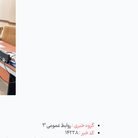
گروه خبری :
روابط عمومی 3
کد خبر :
14228