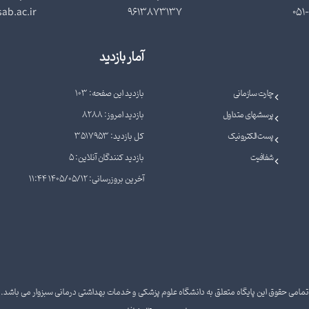
ab.ac.ir
9613873137
051-
آمار بازدید
چارت سازمانی
بازدید این صفحه: 103
پرسشهای متداول
بازدید امروز: 8288
پست الکترونیک
کل بازدید: 3517953
شفافیت
بازدید کنندگان آنلاین: 5
آخرین بروزرسانی: 1405/05/12 11:44
تمامی حقوق این پایگاه متعلق به دانشگاه علوم پزشکی و خدمات بهداشتی درمانی سبزوار می باشد.