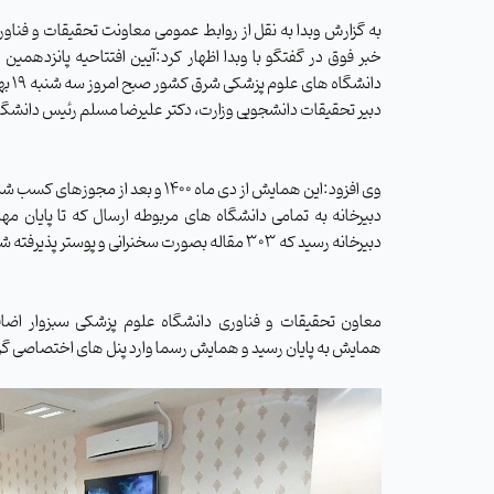
به گزارش وبدا به نقل از روابط عمومی معاونت تحقیقات و فناو
خبر فوق در گفتگو با وبدا اظهار کرد:آیین افتتاحیه پانزدهم
دبیر تحقیقات دانشجویی وزارت، دکتر علیرضا مسلم رئیس دانشگاه 
وی افزود:این همایش از دی ماه 1400 و بعد از مجوزهای کسب شده از وزارت بهداشت،
دبیرخانه رسید که 303 مقاله بصورت سخنرانی و پوستر پذیرفته شد
معاون تحقیقات و فناوری دانشگاه علوم پزشکی سبزوار اضافه 
همایش به پایان رسید و همایش رسما وارد پنل های اختصاصی گرد