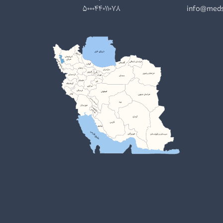
500044011078
info@meds