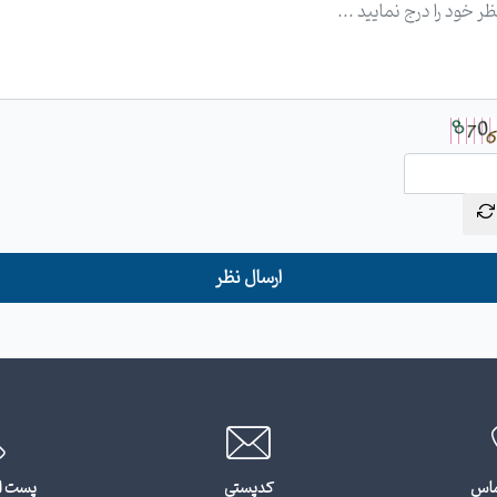
ارسال نظر
ماس
کدپستی
پست ا