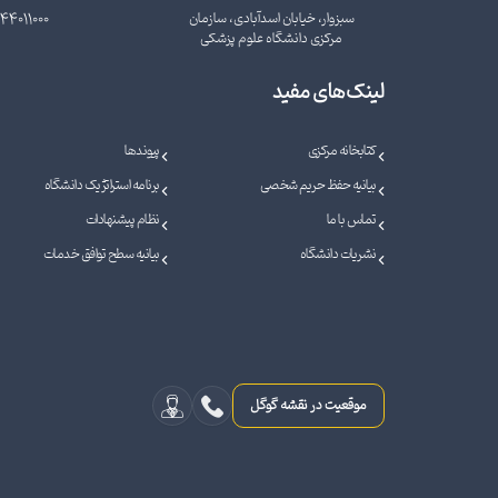
سبزوار، خیابان اسدآبادی، سازمان
44011000
مرکزی دانشگاه علوم پزشکی
لینک‌های مفید
کتابخانه مرکزی
پیوندها
بیانیه حفظ حریم شخصی
برنامه استراتژیک دانشگاه
تماس با ما
نظام پیشنهادات
نشریات دانشگاه
بیانیه سطح توافق خدمات
موقعیت در نقشه گوگل