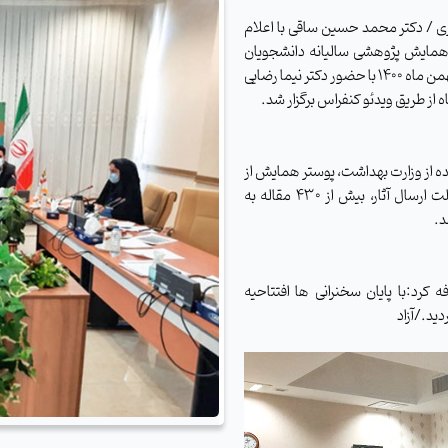
ری / دکتر محمد حسین ساقی با اعلام
ین همایش پژوهشی سالیانه دانشجویان
دانشگاه های علوم پزشکی شرق کشور صبح امروز سه شنبه 19 بهمن ماه 1400 با حضور دکتر نیما رضایی
از طریق ویدئو کنفراس برگزار شد.
پوستر همایش
از
دبیرخانه به تمامی دانشگاه های مربوطه ارسال که تا پایان مهلت ارسال آثار، بیش از 430 مقاله به
.
کرد:با پایان سخنرانی ها افتتاحیه
ید./آزاد