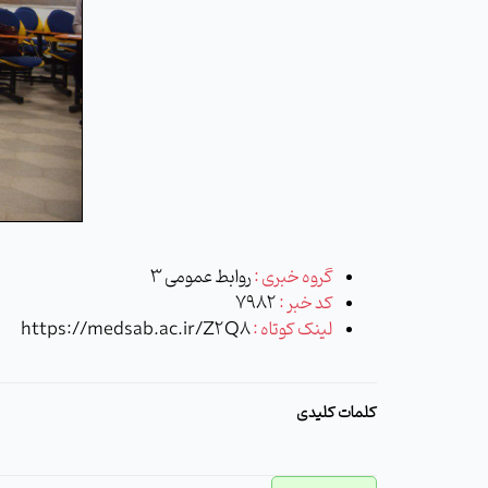
گروه خبری :
روابط عمومی 3
کد خبر :
7982
لینک کوتاه :
https://medsab.ac.ir/Z2Q8
کلمات کلیدی