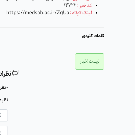
کد خبر :
14722
لینک کوتاه :
https://medsab.ac.ir/ZgUa
کلمات کلیدی
لیست اخبار
نظرات
0 نظر برای این مطلب وجود دارد
نظر د