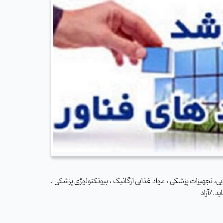
 تجهیزات پزشکی ، مواد غذایی ارگانیک ، بیوتکنولوژی پزشکی ،
د./آزاد