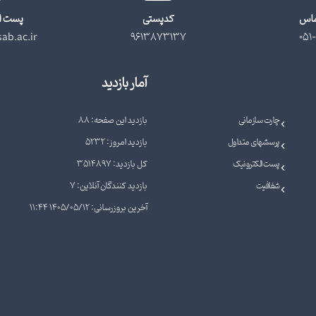
ماس
کدپستی
پست ا
ab.ac.ir
9613873137
051-
آمار بازدید
چارت سازمانی
بازدید این صفحه: 88
پرسشهای متداول
بازدید امروز: 5232
پست الکترونیک
کل بازدید: 3514897
شفافیت
بازدید کنندگان آنلاین: 7
آخرین بروزرسانی: 1405/05/12 11:44