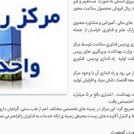
گزارش وبدا / دکتر رئوفی در گفتگو با وبدا اظهارکرد:بیش از۵۰ نیروی انسانی به صورت مستقیم و غیر
ل فعالیت و درآمدزایی هستند که بالغ بر 20میلیارد ریال فروش محصول سلامت محور
ای مالی ، آموزشی و مشاوره معنوی
رک علم و فناوری خراسان از جمله
دازی پرديس فناوري سلامت توسط مرکز
ت وزارت بهداشت، و پیگیری های رییس
ت اوليه راه اندازی پردیس فناوري
 رود و راه اندازی آن با وجود مرکز
ه اقتصاد دانش بنیاد و افزایش تولید
وی گفت:همچنین در سفر اخیر معاونت محترم تحقیقات وزارت بهداشت ، اعتباری بالغ بر ۵ میلیارد
 اختصاص یافت.
صریح کرد: این مرکز در زمینه های تخصصی مختلف اعم از طب سنتی، گیاهان دارویی،
 کنترل آلاینده های زیست محیطی زمینه ی ارائه خدمات به فناوران را فراهم می نمای