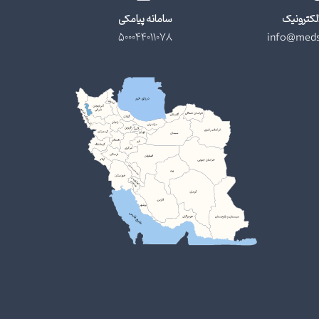
لکترونیک
سامانه پیامکی
500044011078
info@meds