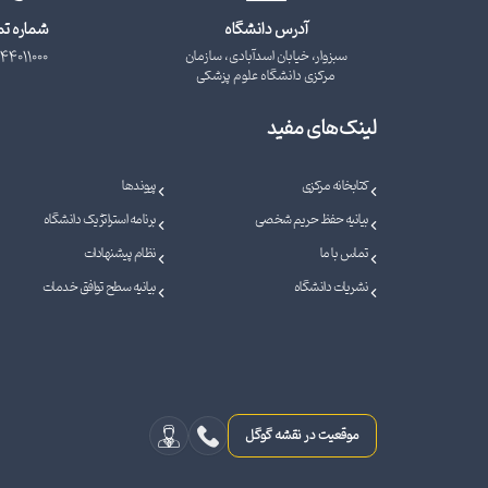
آدرس دانشگاه
شماره ت
سبزوار، خیابان اسدآبادی، سازمان
44011000
مرکزی دانشگاه علوم پزشکی
لینک‌های مفید
کتابخانه مرکزی
پیوندها
بیانیه حفظ حریم شخصی
برنامه استراتژیک دانشگاه
تماس با ما
نظام پیشنهادات
نشریات دانشگاه
بیانیه سطح توافق خدمات
موقعیت در نقشه گوگل