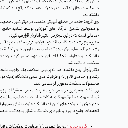
به 
مستقیم در حا
داشته اند.
وی افزود:اختصاص فضای فیزیکی مناسب در مرکز شهر ، حمایت ه
و همچنین تشکیل کارگاه های آموزشی توسط اساتید حاذق پا
خدماتی است که در این مرکز در اختیار فناوران قرار می گیرد.
مدیر مرکز رشد دانشگاه اضافه کرد: فراهم کردن مقدمات راه ان
رشد از برنامه های مرکز بوده که با حضور معاون محترم تحقیقا
دانشگاه و معاونت تحقيقات این امر مهم میسر گردید وموافق
سلامت دريافت شد.
دکتر رئوفی بیان داشت:احداث پردیس سلامت یک اولویت بشمار می
رشد و واحدهای فناورانه و ظرفیت های علمی دانشگاه زمینه توسع
محصولات سلامت محور را فراهم می کند.
تومان جهت اعطای تسهیلات به کارآفرینان حیطه فناوری سلامت
مدیر مرکز رشد واحدهای فناورانه دانشگاه علوم پزشکی سبزوار ت
تحقیقات جامع باروری و ناباروری ، فیزیک پزشکی و بهداشت محیط و
گروه خبری :
روابط عمومی 3,معاونت تحقیقات و فناوری,کوهورت