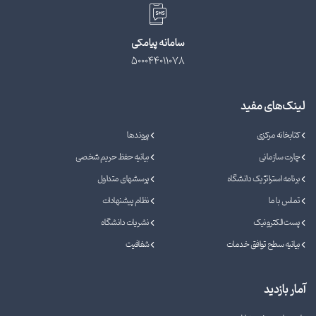
سامانه پیامکی
500044011078
لینک‌های مفید
کتابخانه مرکزی
پیوندها
چارت سازمانی
بیانیه حفظ حریم شخصی
برنامه استراتژیک دانشگاه
پرسشهای متداول
تماس با ما
نظام پیشنهادات
پست الکترونیک
نشریات دانشگاه
بیانیه سطح توافق خدمات
شفافیت
آمار بازدید