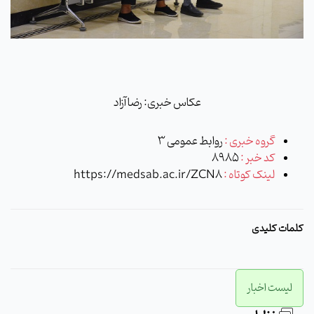
عکاس خبری: رضا آزاد
گروه خبری :
روابط عمومی 3
کد خبر :
8985
لینک کوتاه :
https://medsab.ac.ir/ZCN8
کلمات کلیدی
لیست اخبار