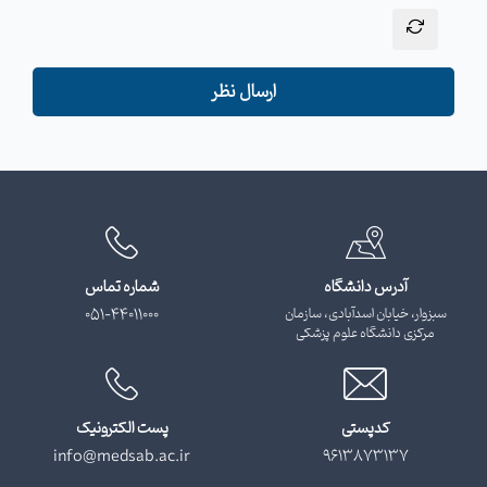
ارسال نظر
آدرس دانشگاه
شماره تماس
سبزوار، خیابان اسدآبادی، سازمان
051-44011000
مرکزی دانشگاه علوم پزشکی
کدپستی
پست الکترونیک
info@medsab.ac.ir
9613873137