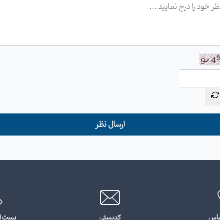
ارسال نظر
ماس
کدپستی
پست ا