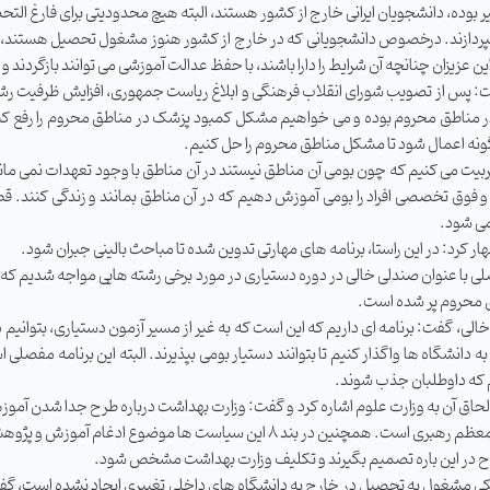
ه، دانشجویان ایرانی خارج از کشور هستند، البته هیچ محدودیتی برای فارغ التحصیلان
ر بپردازند. درخصوص دانشجویانی که در خارج از کشور هنوز مشغول تحصیل هستند، شر
این عزیزان چنانچه آن شرایط را دارا باشند، با حفظ عدالت آموزشی می توانند بازگردند 
ر مناطق محروم بوده و می خواهیم مشکل کمبود پزشک در مناطق محروم را رفع کنی
نه اعمال شود تا مشکل مناطق محروم را حل کنیم.
ت می ‌کنیم که چون بومی آن مناطق نیستند در آن مناطق با وجود تعهدات نمی ‌مانند و
تخصصی افراد را بومی آموزش دهیم که در آن مناطق بمانند و زندگی کنند. قطعا 
ی ‌شود.
هار کرد: در این راستا، برنامه های مهارتی تدوین شده تا مباحث بالینی جبران شود.
ا عنوان صندلی خالی در دوره دستیاری در مورد برخی رشته هایی مواجه شدیم که آین
لی، گفت: برنامه ‌ای داریم که این است که به غیر از مسیر آزمون دستیاری، بتوانی
به دانشگاه‌ ها واگذار کنیم تا بتوانند دستیار بومی بپذیرند. البته این برنامه مفص
م که داوطلبان جذب شوند.
الحاق آن به وزارت علوم اشاره کرد و گفت: وزارت بهداشت درباره طرح جدا شدن آم
کرده که این تصمیم مغایر با سیاست‌ های کلی نظام ابلاغی مقام معظم رهبری است. هم
اح در این باره تصمیم بگیرند و تکلیف وزارت بهداشت مشخص شود.
زشکی مشغول به تحصیل در خارج به دانشگاه‌ های داخلی تغییری ایجاد نشده است، 