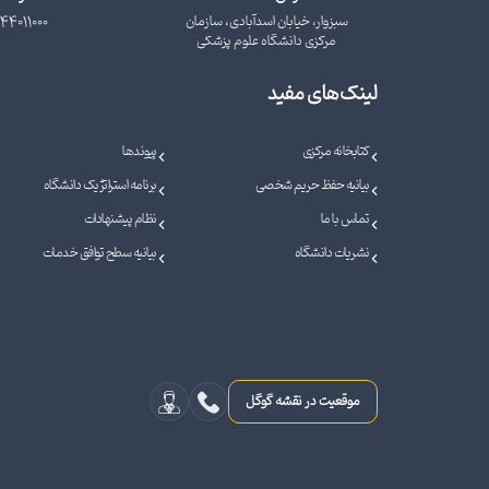
سبزوار، خیابان اسدآبادی، سازمان
44011000
مرکزی دانشگاه علوم پزشکی
لینک‌های مفید
کتابخانه مرکزی
پیوندها
بیانیه حفظ حریم شخصی
برنامه استراتژیک دانشگاه
تماس با ما
نظام پیشنهادات
نشریات دانشگاه
بیانیه سطح توافق خدمات
موقعیت در نقشه گوگل