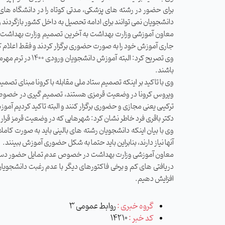
برای حضور در رشته ‌های پزشکی، مدتی کوتاه را در دانشگاه‌ ها
دانشجویان نمی توانند برای ادامه تحصیل به داخل کشور بازگردند و بازگشت از سال ۲۰۱۹ به داخل ممنوع شده است و دانشجویان متقاضی منتظر باشند تا ما 
معاون آموزشی وزارت بهداشت به آخرین تصمیم وزارت بهداشت د
جاری آموزش خود را به صورت حضوری برگزار کردند و فقط اعلام کردیم دانشجویان ورودی جدید یعنی ۱۴۰۰ که آمو
وی تصریح کرد: 
باشند.
وی با تاکید بر اینکه تصمیم ستاد ملی مقابله با کرونا مبنای تص
ویروس کرونا در وضعیت قرمزی هستند، تصمیم‌ گیری در خصوص نحوه
ترکیبی یعنی مجازی و حضوری برگزار کنند و البته تاکید کردیم آموزش
دکتر باقری ‌فرد خاطر نشان کرد: شهرهایی که در وضعیت قرمز قرار 
وی با بیان اینکه دانشجویان رشته‌ های بالینی باید به صورت کامل
آنها نیاز دارند، بنابراین باید حتما به شکل حضوری آموزش ببینند.
معاون آموزشی وزارت بهداشت در خصوص عدم تمایل حضور دستیاران
دریافتی ‌های کم و برخی فاکتورهای دیگر با عدم رغبت دانشجویان 
افزایش دهیم.
گروه خبری :
روابط عمومی 3
کد خبر :
14210