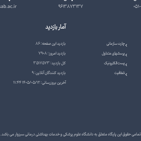
ab.ac.ir
9613873137
051-
آمار بازدید
چارت سازمانی
بازدید این صفحه: 86
پرسشهای متداول
بازدید امروز: 7908
پست الکترونیک
کل بازدید: 3517573
شفافیت
بازدید کنندگان آنلاین: 9
آخرین بروزرسانی: 1405/05/12 11:44
تمامی حقوق این پایگاه متعلق به دانشگاه علوم پزشکی و خدمات بهداشتی درمانی سبزوار می باشد.