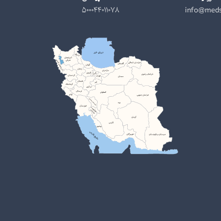
500044011078
info@meds