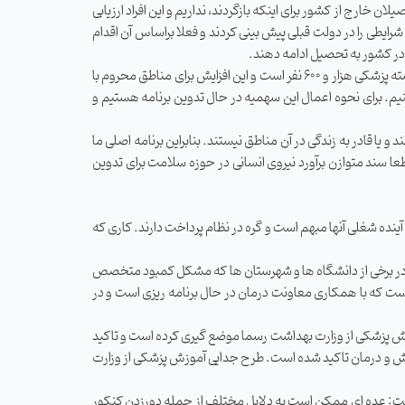
 خارج از کشور برای اینکه بازگردند، نداریم و این افراد ارزیابی
ایطی را در دولت قبلی پیش بینی کردند و فعلا براساس آن اقدام
و در کشور به تحصیل ادامه دهند.
وی در ادامه، به افزایش ظرفیت رشته‌ های پزشکی اشاره کرد و گفت: پس از تصویب شورای انقلاب فرهنگی و ابلاغ ریاست جمهوری، افزایش ظرفیت رشته پزشکی هزار و ۶۰۰ نفر است و این افزایش برای مناطق محروم با
م. برای نحوه اعمال این سهمیه در حال تدوین برنامه هستیم و
 یا قادر به زندگی در آن مناطق نیستند. بنابراین برنامه اصلی ما
سند متوازن برآورد نیروی انسانی در حوزه سلامت برای تدوین
ده شغلی آنها مبهم است و گره در نظام پرداخت دارند. کاری که
م در برخی از دانشگاه‌ ها و شهرستان ها که مشکل کمبود متخصص
لی است که با همکاری معاونت درمان در حال برنامه‌ ریزی است و در
وزش پزشکی از وزارت بهداشت رسما موضع گیری کرده است و تاکید
چنین در بند ۸ این سیاست ‌ها موضوع ادغام آموزش و پژوهش و درمان تاکید شده است. طرح جدایی آموزش پزشکی از وزارت
گفت: عده ‌ای ممکن است به دلایل مختلف از جمله دورزدن کنکور