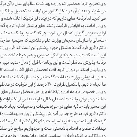
وی تصریح کرد: معضلی که وزارت بهداشت سالهای سال با آن درگیر بود
می شوند و بعد از آن در داخل کشور می توانند به تحصیل و یا کا
می کنیم اما برنامه هایی داریم که در آینده ای نزدیک اعلام شده و 
اولویت بومی گزینی اعمال می ‌شود، چراکه کمبود پزشک عمدتا د
جلساتی با سازمان سنجش وزارت علوم داشتیم که سهمیه‌ ها چگو
دکتر باقری‌ فرد گفت: مشکل حوزه پزشکی این است که افرادی را تربی
این است که هم در حیطه پزشکی عمومی و هم حیطه تخصصی و فوق 
برنامه پذیرش مد نظر است و این برنامه تا قبل از سال جدید، تهیه م
وی با بیان اینکه در دوران کرونا افت تحصیلی اتفاق افتاده است، اظ
معاون آموزشی وزارت بهداشت گفت: در چند سال گذشته با معضلی ب
ما انجام دادیم، با تکمیل ظرفیت، ۴۰ درصد از این ظرفیت در مناطق محروم پر شده است.
وی در خصوص برنامه این وزارتخانه برای حل معضل صندلی‌ های خا
داشته و در برخی رشته ها صندلی خالی دارند، بعضی از اختیارات را 
این مسیر باید جاذبه ‌هایی در حوزه تعهدات و تسهیلات ایجاد کنی
دکتر باقری فرد به طرح جدایی آموزش پزشکی از وزارت بهداشت و 
بهداشت مغایر با اسناد بالادستی است و امیدواریم مراجع ذی صل
وی با تاکید بر اینکه فعلا در سیاست انتقال دانشجویان علوم پ