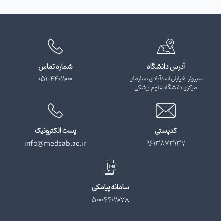
آدرس دانشگاه
شماره تماس
سبزوار، خیابان اسدآبادی، سازمان
051-44011000
مرکزی دانشگاه علوم پزشکی
کدپستی
پست الکترونیک
info@medsab.ac.ir
9613873137
سامانه پیامکی
500044011078