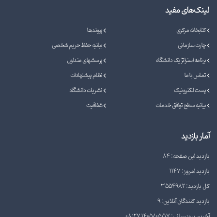
لینک‌های مفید
کتابخانه مرکزی
پیوندها
چارت سازمانی
بیانیه حفظ حریم شخصی
برنامه استراتژیک دانشگاه
پرسشهای متداول
تماس با ما
نظام پیشنهادات
پست الکترونیک
نشریات دانشگاه
بیانیه سطح توافق خدمات
شفافیت
آمار بازدید
بازدید این صفحه: 84
بازدید امروز: 1147
کل بازدید: 3554982
بازدید کنندگان آنلاین: 9
آخرین بروزرسانی: 1405/05/17 08:27