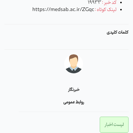
کد خبر :
19933
لینک کوتاه :
https://medsab.ac.ir/ZGqc
کلمات کلیدی
خبرنگار
روابط عمومی
لیست اخبار