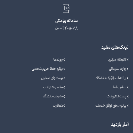
سامانه پیامکی
500044011078
لینک‌های مفید
کتابخانه مرکزی
پیوندها
چارت سازمانی
بیانیه حفظ حریم شخصی
برنامه استراتژیک دانشگاه
پرسشهای متداول
تماس با ما
نظام پیشنهادات
پست الکترونیک
نشریات دانشگاه
بیانیه سطح توافق خدمات
شفافیت
آمار بازدید