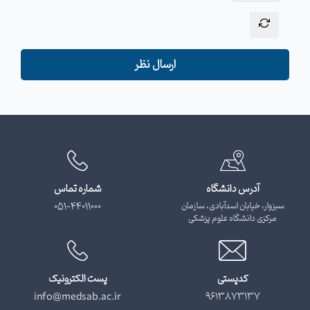
ارسال نظر
آدرس دانشگاه
شماره تماس
سبزوار، خیابان اسدآبادی، سازمان
051-44011000
مرکزی دانشگاه علوم پزشکی
کدپستی
پست الکترونیک
info@medsab.ac.ir
9613873137