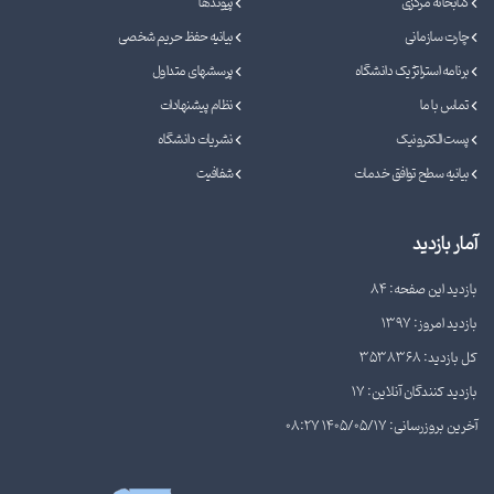
کتابخانه مرکزی
پیوندها
چارت سازمانی
بیانیه حفظ حریم شخصی
برنامه استراتژیک دانشگاه
پرسشهای متداول
تماس با ما
نظام پیشنهادات
پست الکترونیک
نشریات دانشگاه
بیانیه سطح توافق خدمات
شفافیت
آمار بازدید
بازدید این صفحه: 84
بازدید امروز: 1397
کل بازدید: 3538368
بازدید کنندگان آنلاین: 17
آخرین بروزرسانی: 1405/05/17 08:27