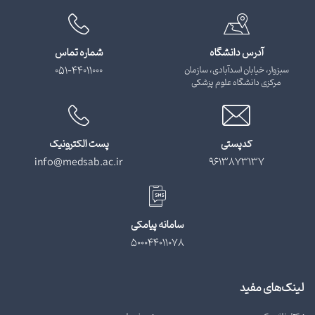
آدرس دانشگاه
شماره تماس
سبزوار، خیابان اسدآبادی، سازمان
051-44011000
مرکزی دانشگاه علوم پزشکی
کدپستی
پست الکترونیک
info@medsab.ac.ir
9613873137
سامانه پیامکی
500044011078
لینک‌های مفید